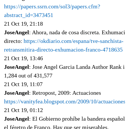
https://papers.ssrn.com/sol3/papers.cfm?
abstract_id=3473451
21 Oct 19, 21:18
JoseAngel
: Ahora, nada de cosa discreta. Exhumació
directo:
https://okdiario.com/espana/tve-sanchista-
retransmitira-directo-exhumacion-franco-4718635
21 Oct 19, 13:46
JoseAngel
: Jose Angel Garcia Landa Author Rank is
1,284 out of 431,577
21 Oct 19, 11:07
JoseAngel
: Retropost, 2009: Actuaciones
https://vanityfea.blogspot.com/2009/10/actuaciones.
21 Oct 19, 01:12
JoseAngel
: El Gobierno prohíbe la bandera española
el féretro de Franco. Hay que ser miserables.