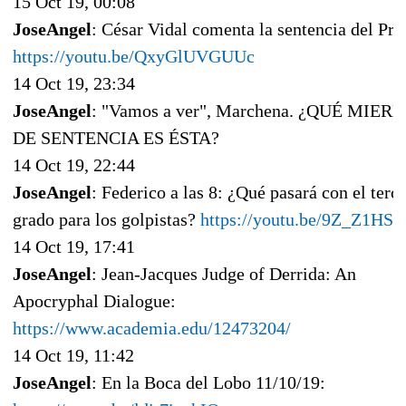
15 Oct 19, 00:08
JoseAngel
: César Vidal comenta la sentencia del Pru
https://youtu.be/QxyGlUVGUUc
14 Oct 19, 23:34
JoseAngel
: "Vamos a ver", Marchena. ¿QUÉ MIER
DE SENTENCIA ES ÉSTA?
14 Oct 19, 22:44
JoseAngel
: Federico a las 8: ¿Qué pasará con el terc
grado para los golpistas?
https://youtu.be/9Z_Z1HSH
14 Oct 19, 17:41
JoseAngel
: Jean-Jacques Judge of Derrida: An
Apocryphal Dialogue:
https://www.academia.edu/12473204/
14 Oct 19, 11:42
JoseAngel
: En la Boca del Lobo 11/10/19: