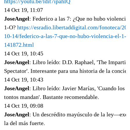
https://youtu.be/ldit7ipahIQ
14 Oct 19, 11:07
JoseAngel
: Federico a las 7: ¿Que no hubo violencia 
1-O?
https://esradio.libertaddigital.com/fonoteca/20
10-14/federico-a-las-7-que-no-hubo-violencia-el-1-o
141872.html
14 Oct 19, 10:45
JoseAngel
: Libro leído: D.D. Raphael, 'The Impartia
Spectator'. Interesante para una historia de la concien
14 Oct 19, 10:43
JoseAngel
: Libro leído: Javier Marías, 'Cuando los
tontos mandan'. Bastante recomendable.
14 Oct 19, 09:08
JoseAngel
: Un descrédito mayúsculo de la ley—exc
la del más fuerte.