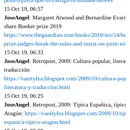
pena-injusta-que-ni-castiga-ni-disuade-88999/
15 Oct 19, 06:57
JoseAngel
: Margaret Atwood and Bernardine Evaris
share Booker prize 2019
https://www.theguardian.com/books/2019/oct/14/boo
prize-judges-break-the-rules-and-insist-on-joint-win
15 Oct 19, 06:33
JoseAngel
: Retropost, 2009: Cultura popular, literatu
traducción:
https://vanityfea.blogspot.com/2009/10/cultura-popu
literatura-y-traduccion.html
15 Oct 19, 06:25
JoseAngel
: Retropost, 2009: Típica Españica, típico
Aragón:
https://vanityfea.blogspot.com/2009/10/tipi
espanica-tipico-aragon.html