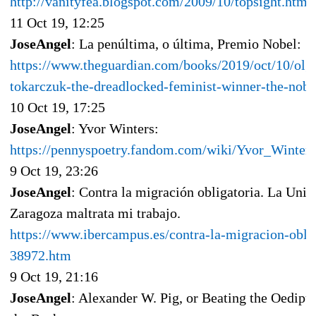
http://vanityfea.blogspot.com/2009/10/topsight.html
11 Oct 19, 12:25
JoseAngel
: La penúltima, o última, Premio Nobel:
https://www.theguardian.com/books/2019/oct/10/olg
tokarczuk-the-dreadlocked-feminist-winner-the-nob
10 Oct 19, 17:25
JoseAngel
: Yvor Winters:
https://pennyspoetry.fandom.com/wiki/Yvor_Winters
9 Oct 19, 23:26
JoseAngel
: Contra la migración obligatoria. La Univ
Zaragoza maltrata mi trabajo.
https://www.ibercampus.es/contra-la-migracion-oblig
38972.htm
9 Oct 19, 21:16
JoseAngel
: Alexander W. Pig, or Beating the Oedip