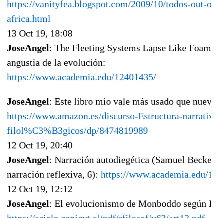
https://vanityfea.blogspot.com/2009/10/todos-out-of
africa.html
13 Oct 19, 18:08
JoseAngel
: The Fleeting Systems Lapse Like Foam:
angustia de la evolución:
https://www.academia.edu/12401435/
JoseAngel
: Este libro mío vale más usado que nuevo
https://www.amazon.es/discurso-Estructura-narrativa
filol%C3%B3gicos/dp/8474819989
12 Oct 19, 20:40
JoseAngel
: Narración autodiegética (Samuel Beckett
narración reflexiva, 6):
https://www.academia.edu/1
12 Oct 19, 12:12
JoseAngel
: El evolucionismo de Monboddo según L