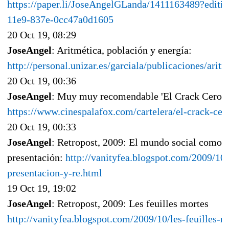
https://paper.li/JoseAngelGLanda/1411163489?editi
11e9-837e-0cc47a0d1605
20 Oct 19, 08:29
JoseAngel
: Aritmética, población y energía:
http://personal.unizar.es/garciala/publicaciones/aritm
20 Oct 19, 00:36
JoseAngel
: Muy muy recomendable 'El Crack Cero' 
https://www.cinespalafox.com/cartelera/el-crack-cer
20 Oct 19, 00:33
JoseAngel
: Retropost, 2009: El mundo social como p
presentación:
http://vanityfea.blogspot.com/2009/1
presentacion-y-re.html
19 Oct 19, 19:02
JoseAngel
: Retropost, 2009: Les feuilles mortes
http://vanityfea.blogspot.com/2009/10/les-feuilles-m