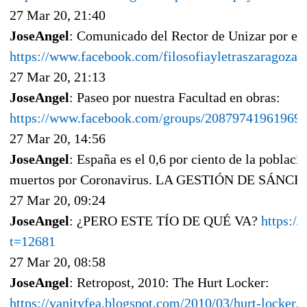
27 Mar 20, 21:40
JoseAngel
: Comunicado del Rector de Unizar por el 
https://www.facebook.com/filosofiayletraszaragoza
27 Mar 20, 21:13
JoseAngel
: Paseo por nuestra Facultad en obras:
https://www.facebook.com/groups/20879741961969
27 Mar 20, 14:56
JoseAngel
: España es el 0,6 por ciento de la poblaci
muertos por Coronavirus. LA GESTIÓN DE SÁNC
27 Mar 20, 09:24
JoseAngel
: ¿PERO ESTE TÍO DE QUÉ VA?
https:/
t=12681
27 Mar 20, 08:58
JoseAngel
: Retropost, 2010: The Hurt Locker:
https://vanityfea.blogspot.com/2010/03/hurt-locker.