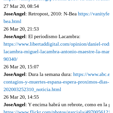
27 Mar 20, 08:54
JoseAngel
: Retropost, 2010: N-Bea
https://vanityfe
bea.html
26 Mar 20, 21:53
JoseAngel
: El periodismo Lacambra:
https://www.libertaddigital.com/opinion/daniel-rodr
lacambra-miguel-lacambra-antonio-maestre-la-mare
90340/
26 Mar 20, 15:07
JoseAngel
: Dura la semana dura:
https://www.abc.es/
contagios-y-muertes-espana-espera-proximos-dias-s
202003252310_noticia.html
26 Mar 20, 14:55
JoseAngel
: Y encima habrá un rebrote, como en la gr
https://www.flickr.com/photos/garciala/49700561211