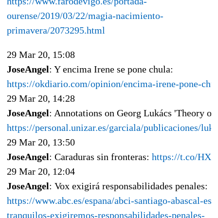
https://www.farodevigo.es/portada-
ourense/2019/03/22/magia-nacimiento-
primavera/2073295.html
29 Mar 20, 15:08
JoseAngel
: Y encima Irene se pone chula:
https://okdiario.com/opinion/encima-irene-pone-ch
29 Mar 20, 14:28
JoseAngel
: Annotations on Georg Lukács 'Theory of 
https://personal.unizar.es/garciala/publicaciones/luk
29 Mar 20, 13:50
JoseAngel
: Caraduras sin fronteras:
https://t.co/H
29 Mar 20, 12:04
JoseAngel
: Vox exigirá responsabilidades penales:
https://www.abc.es/espana/abci-santiago-abascal-esp
tranquilos-exigiremos-responsabilidades-penales-