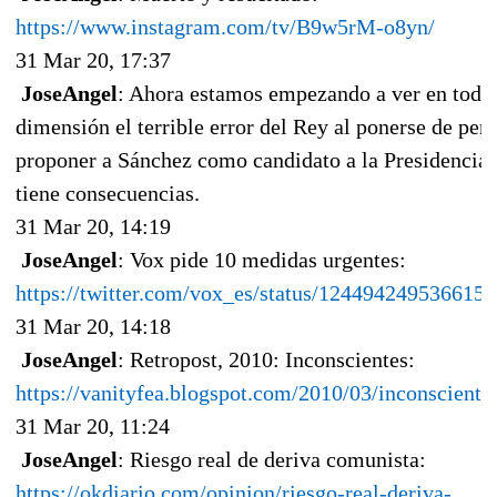
https://www.instagram.com/tv/B9w5rM-o8yn/
31 Mar 20, 17:37
JoseAngel
: Ahora estamos empezando a ver en toda
dimensión el terrible error del Rey al ponerse de perf
proponer a Sánchez como candidato a la Presidencia
tiene consecuencias.
31 Mar 20, 14:19
JoseAngel
: Vox pide 10 medidas urgentes:
https://twitter.com/vox_es/status/124494249536615
31 Mar 20, 14:18
JoseAngel
: Retropost, 2010: Inconscientes:
https://vanityfea.blogspot.com/2010/03/inconsciente
31 Mar 20, 11:24
JoseAngel
: Riesgo real de deriva comunista:
https://okdiario.com/opinion/riesgo-real-deriva-