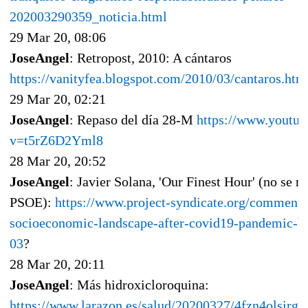
202003290359_noticia.html
29 Mar 20, 08:06
JoseAngel
: Retropost, 2010: A cántaros
https://vanityfea.blogspot.com/2010/03/cantaros.htm
29 Mar 20, 02:21
JoseAngel
: Repaso del día 28-M
https://www.youtu
v=t5rZ6D2Yml8
28 Mar 20, 20:52
JoseAngel
: Javier Solana, 'Our Finest Hour' (no se re
PSOE):
https://www.project-syndicate.org/commenta
socioeconomic-landscape-after-covid19-pandemic-by
03
?
28 Mar 20, 20:11
JoseAngel
: Más hidroxicloroquina:
https://www.larazon.es/salud/20200327/4fzn4olsirg