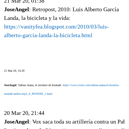
21 Mar 20, 01:38
JoseAngel
: Retropost, 2010: Luis Alberto García
Landa, la bicicleta y la vida:
https://vanityfea.blogspot.com/2010/03/luis-
alberto-garcia-landa-la-bicicleta.html
21 Mar 20, 14:20
JoseAngel
: Sabino Arana, el inventor de Euskadi:
https://www.ivoox.com/sabino-arana-el-inventor-
euskadi-audios-mp3_rf_49104285_1.html
20 Mar 20, 21:44
JoseAngel
: Vox saca toda su artillería contra un Pabl