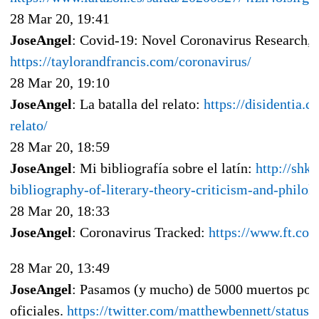
28 Mar 20, 19:41
JoseAngel
: Covid-19: Novel Coronavirus Research, f
https://taylorandfrancis.com/coronavirus/
28 Mar 20, 19:10
JoseAngel
: La batalla del relato:
https://disidentia.c
relato/
28 Mar 20, 18:59
JoseAngel
: Mi bibliografía sobre el latín:
http://shko
bibliography-of-literary-theory-criticism-and-philol
28 Mar 20, 18:33
JoseAngel
: Coronavirus Tracked:
https://www.ft.com
28 Mar 20, 13:49
JoseAngel
: Pasamos (y mucho) de 5000 muertos por 
oficiales.
https://twitter.com/matthewbennett/statu