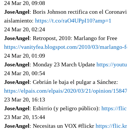
24 Mar 20, 09:08
JoseAngel
: Boris Johnson rectifica con el Coronavir
aislamiento:
https://t.co/raO4UPpI10?amp=1
24 Mar 20, 02:24
JoseAngel
: Retropost, 2010: Marlango for Free
https://vanityfea.blogspot.com/2010/03/marlango-for
24 Mar 20, 01:09
JoseAngel
: Monday 23 March Update
https://yout
24 Mar 20, 00:54
JoseAngel
: Cebrián le baja el pulgar a Sánchez:
https://elpais.com/elpais/2020/03/21/opinion/1584
23 Mar 20, 16:13
JoseAngel
: Esbirrio (y peligro público):
https://fli
23 Mar 20, 15:44
JoseAngel
: Necesitas un VOX #flickr
https://flic.k