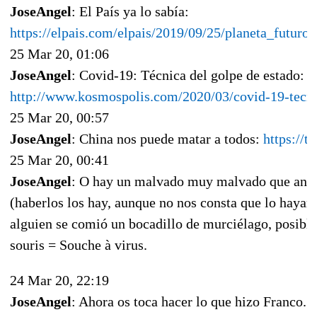
JoseAngel
: El País ya lo sabía:
https://elpais.com/elpais/2019/09/25/planeta_futur
25 Mar 20, 01:06
JoseAngel
: Covid-19: Técnica del golpe de estado:
http://www.kosmospolis.com/2020/03/covid-19-tecni
25 Mar 20, 00:57
JoseAngel
: China nos puede matar a todos:
https://
25 Mar 20, 00:41
JoseAngel
: O hay un malvado muy malvado que and
(haberlos los hay, aunque no nos consta que lo hayan 
alguien se comió un bocadillo de murciélago, posib
souris = Souche à virus.
24 Mar 20, 22:19
JoseAngel
: Ahora os toca hacer lo que hizo Franco. 