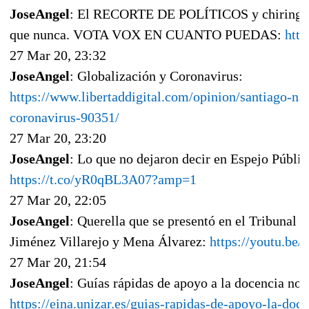
JoseAngel
: El RECORTE DE POLÍTICOS y chiringuit
que nunca. VOTA VOX EN CUANTO PUEDAS:
htt
27 Mar 20, 23:32
JoseAngel
: Globalización y Coronavirus:
https://www.libertaddigital.com/opinion/santiago-na
coronavirus-90351/
27 Mar 20, 23:20
JoseAngel
: Lo que no dejaron decir en Espejo Públic
https://t.co/yR0qBL3A07?amp=1
27 Mar 20, 22:05
JoseAngel
: Querella que se presentó en el Tribunal 
Jiménez Villarejo y Mena Álvarez:
https://youtu.be/
27 Mar 20, 21:54
JoseAngel
: Guías rápidas de apoyo a la docencia no 
https://eina.unizar.es/guias-rapidas-de-apoyo-la-doc