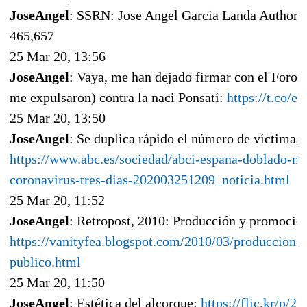
JoseAngel
: SSRN: Jose Angel Garcia Landa Author R
465,657
25 Mar 20, 13:56
JoseAngel
: Vaya, me han dejado firmar con el Foro d
me expulsaron) contra la naci Ponsatí:
https://t.co
25 Mar 20, 13:50
JoseAngel
: Se duplica rápido el número de víctimas:
https://www.abc.es/sociedad/abci-espana-doblado-nu
coronavirus-tres-dias-202003251209_noticia.html
25 Mar 20, 11:52
JoseAngel
: Retropost, 2010: Producción y promoción
https://vanityfea.blogspot.com/2010/03/produccion-
publico.html
25 Mar 20, 11:50
JoseAngel
: Estética del alcorque:
https://flic.kr/p/2