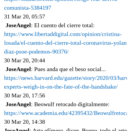
comunista-5384197
31 Mar 20, 05:57
JoseAngel
: El cuento del cierre total:
https://www.libertaddigital.com/opinion/cristina-
losada/el-cuento-del-cierre-total-coronavirus-yoland
diaz-psoe-podemos-90376/
30 Mar 20, 20:44
JoseAngel
: Pues anda que el beso social...
https://news.harvard.edu/gazette/story/2020/03/harva
experts-weigh-in-on-the-fate-of-the-handshake/
30 Mar 20, 17:56
JoseAngel
: Beowulf retocado digitalmente:
https://www.academia.edu/42395432/Beowulfretoca
30 Mar 20, 14:38
JoseAngel
: Arte efímero, dicen. Bueno, todo el arte 