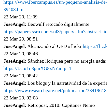
https://www.ibercampus.es/un-pequeno-analisis-de-c
39408.htm
22 Mar 20, 11:09
JoseAngel
: Beowulf retocado digitalmente:
https://papers.ssrn.com/sol3/papers.cfm?abstract_i
22 Mar 20, 08:51
JoseAngel
: Alcanzando al OED #flickr
https://flic.
22 Mar 20, 08:46
JoseAngel
: Sánchez lloriquea pero no arregla nada:
https://t.co/1n8pmXG8xN?amp=1
22 Mar 20, 08:42
JoseAngel
: Los blogs y la narratividad de la experien
https://www.researchgate.net/publication/33419618
22 Mar 20, 02:08
JoseAngel
: Retropost, 2010: Capitanes Nemo