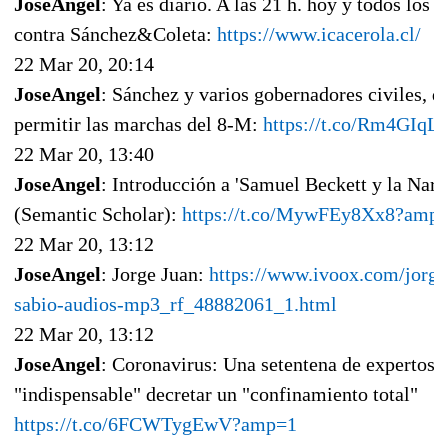
JoseAngel
: Ya es diario. A las 21 h. hoy y todos los 
contra Sánchez&Coleta:
https://www.icacerola.cl/
22 Mar 20, 20:14
JoseAngel
: Sánchez y varios gobernadores civiles, 
permitir las marchas del 8-M:
https://t.co/Rm4GIqL
22 Mar 20, 13:40
JoseAngel
: Introducción a 'Samuel Beckett y la Narr
(Semantic Scholar):
https://t.co/MywFEy8Xx8?amp
22 Mar 20, 13:12
JoseAngel
: Jorge Juan:
https://www.ivoox.com/jorge
sabio-audios-mp3_rf_48882061_1.html
22 Mar 20, 13:12
JoseAngel
: Coronavirus: Una setentena de expertos 
"indispensable" decretar un "confinamiento total"
https://t.co/6FCWTygEwV?amp=1