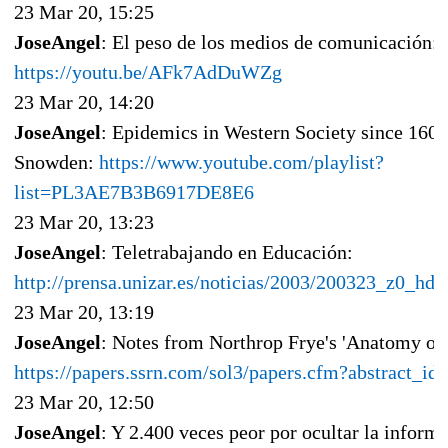
23 Mar 20, 15:25
JoseAngel
: El peso de los medios de comunicación:
https://youtu.be/AFk7AdDuWZg
23 Mar 20, 14:20
JoseAngel
: Epidemics in Western Society since 1600
Snowden:
https://www.youtube.com/playlist?
list=PL3AE7B3B6917DE8E6
23 Mar 20, 13:23
JoseAngel
: Teletrabajando en Educación:
http://prensa.unizar.es/noticias/2003/200323_z0_hd7
23 Mar 20, 13:19
JoseAngel
: Notes from Northrop Frye's 'Anatomy of 
https://papers.ssrn.com/sol3/papers.cfm?abstract_i
23 Mar 20, 12:50
JoseAngel
: Y 2.400 veces peor por ocultar la inform