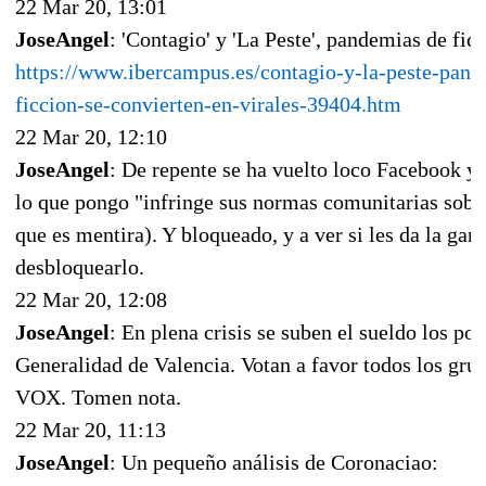
22 Mar 20, 13:01
JoseAngel
: 'Contagio' y 'La Peste', pandemias de ficc
https://www.ibercampus.es/contagio-y-la-peste-pand
ficcion-se-convierten-en-virales-39404.htm
22 Mar 20, 12:10
JoseAngel
: De repente se ha vuelto loco Facebook y
lo que pongo "infringe sus normas comunitarias sob
que es mentira). Y bloqueado, y a ver si les da la gan
desbloquearlo.
22 Mar 20, 12:08
JoseAngel
: En plena crisis se suben el sueldo los pol
Generalidad de Valencia. Votan a favor todos los g
VOX. Tomen nota.
22 Mar 20, 11:13
JoseAngel
: Un pequeño análisis de Coronaciao: