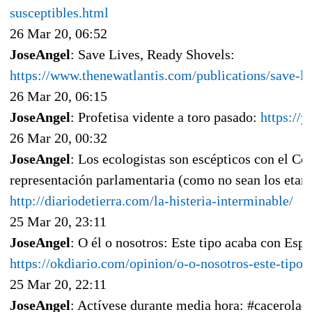
susceptibles.html
26 Mar 20, 06:52
JoseAngel
: Save Lives, Ready Shovels:
https://www.thenewatlantis.com/publications/save-li
26 Mar 20, 06:15
JoseAngel
: Profetisa vidente a toro pasado:
https:/
26 Mar 20, 00:32
JoseAngel
: Los ecologistas son escépticos con el Co
representación parlamentaria (como no sean los etarra
http://diariodetierra.com/la-histeria-interminable/
25 Mar 20, 23:11
JoseAngel
: O él o nosotros: Este tipo acaba con Espa
https://okdiario.com/opinion/o-o-nosotros-este-tip
25 Mar 20, 22:11
JoseAngel
: Actívese durante media hora: #cacerolad