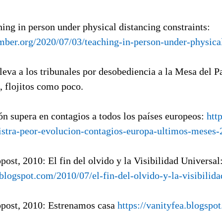
hing in person under physical distancing constraints:
imber.org/2020/07/03/teaching-in-person-under-physical
lleva a los tribunales por desobediencia a la Mesa del P
, flojitos como poco.
ón supera en contagios a todos los países europeos:
htt
istra-peor-evolucion-contagios-europa-ultimos-meses
opost, 2010: El fin del olvido y la Visibilidad Universal
.blogspot.com/2010/07/el-fin-del-olvido-y-la-visibilid
opost, 2010: Estrenamos casa
https://vanityfea.blogsp