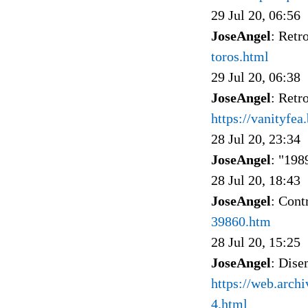
29 Jul 20, 06:56
JoseAngel
: Retr
toros.html
29 Jul 20, 06:38
JoseAngel
: Retr
https://vanityfe
28 Jul 20, 23:34
JoseAngel
: "198
28 Jul 20, 18:43
JoseAngel
: Cont
39860.htm
28 Jul 20, 15:25
JoseAngel
: Dise
https://web.arch
4.html