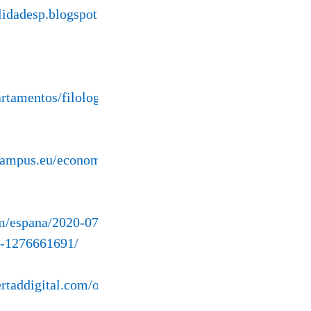
lidadesp.blogspot.com/2020/07/la-
tamentos/filologia_inglesa/garciala/z13-
campus.eu/economic-consequences-of-
om/espana/2020-07-28/la-fe-de-podemos-
na-1276661691/
ertaddigital.com/opinion/agapito-