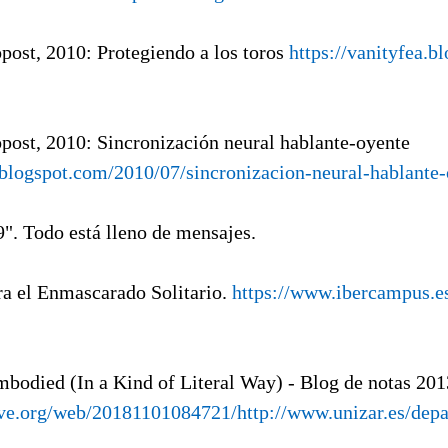
opost, 2010: Protegiendo a los toros
https://vanityfea.
opost, 2010: Sincronización neural hablante-oyente
a.blogspot.com/2010/07/sincronizacion-neural-hablante
9". Todo está lleno de mensajes.
ra el Enmascarado Solitario.
https://www.ibercampus.es
mbodied (In a Kind of Literal Way) - Blog de notas 201
ive.org/web/20181101084721/http://www.unizar.es/depar