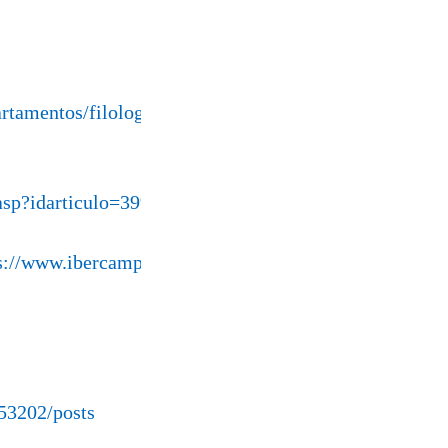
tamentos/filologia_inglesa/garciala/z13-
asp?idarticulo=39932
s://www.ibercampus.es/articulo.asp?
53202/posts