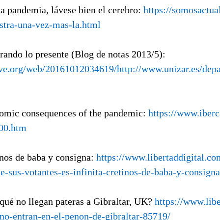
la pandemia, lávese bien el cerebro:
https://somosactua
tra-una-vez-mas-la.html
rando lo presente (Blog de notas 2013/5):
ive.org/web/20161012034619/http://www.unizar.es/depar
omic consequences of the pandemic:
https://www.iber
00.htm
inos de baba y consigna:
https://www.libertaddigital.c
de-sus-votantes-es-infinita-cretinos-de-baba-y-consig
 qué no llegan pateras a Gibraltar, UK?
https://www.lib
no-entran-en-el-penon-de-gibraltar-85719/