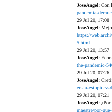
JoseAngel
: Con 
pandemia-demues
29 Jul 20, 17:08
JoseAngel
: Mejo
https://web.arch
5.html
29 Jul 20, 13:57
JoseAngel
: Econ
the-pandemic-54
29 Jul 20, 07:26
JoseAngel
: Cret
en-la-estupidez-
29 Jul 20, 07:21
JoseAngel
: ¿Por
maestre/por-que-