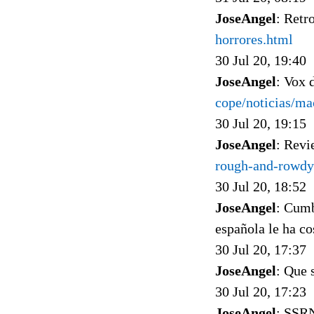
JoseAngel
: Retr
horrores.html
30 Jul 20, 19:40
JoseAngel
: Vox 
cope/noticias/m
30 Jul 20, 19:15
JoseAngel
: Rev
rough-and-rowdy
30 Jul 20, 18:52
JoseAngel
: Cumb
española le ha co
30 Jul 20, 17:37
JoseAngel
: Que 
30 Jul 20, 17:23
JoseAngel
: SSRN