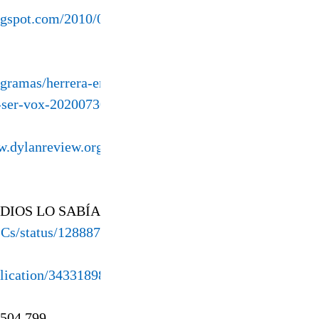
logspot.com/2010/07/katyn-y-mas-
ogramas/herrera-en-
e-ser-vox-20200730_838203
w.dylanreview.org/charles-hartman-
 DIOS LO SABÍA. Pero a la justicia
osCs/status/1288870467898466306
blication/343318985
 504,799