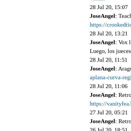
28 Jul 20, 15:07
JoseAngel
: Teac
https://crookedt
28 Jul 20, 13:21
JoseAngel
: Vox 
Luego, los jueces
28 Jul 20, 11:51
JoseAngel
: Arag
aplana-curva-reg
28 Jul 20, 11:06
JoseAngel
: Retr
https://vanityfea
27 Jul 20, 05:21
JoseAngel
: Retr
26 Jul 20, 18:51