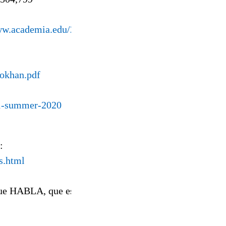
ww.academia.edu/28460140/
gokhan.pdf
-1-summer-2020
:
s.html
 que HABLA, que es el que más escupe, se