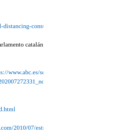
-distancing-constraints/
arlamento catalán. Por ellos que no quede.
ps://www.abc.es/sociedad/abci-espana-no-
-202007272331_noticia.html
:
ad.html
ot.com/2010/07/estrenamos-casa.html