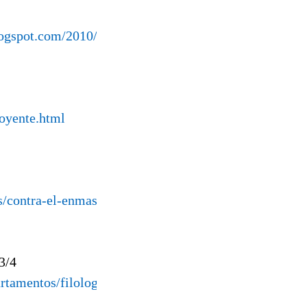
blogspot.com/2010/07/protegiendo-los-
-oyente.html
/contra-el-enmascarado-solitario-
3/4
tamentos/filologia_inglesa/garciala/z13-