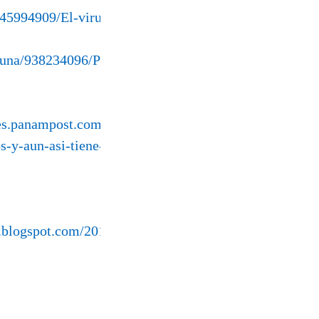
245994909/El-virus-del-Apocalipsis.html
ibuna/938234096/Por-que-arden-las-
/es.panampost.com/fee-
-y-aun-asi-tiene-defensores/
a.blogspot.com/2010/07/microblog-de-