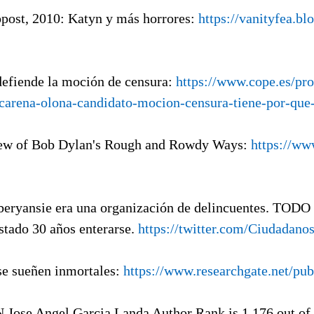
opost, 2010: Katyn y más horrores:
https://vanityfea.b
defiende la moción de censura:
https://www.cope.es/pr
acarena-olona-candidato-mocion-censura-tiene-por-qu
iew of Bob Dylan's Rough and Rowdy Ways:
https://ww
eryansie era una organización de delincuentes. TODO
stado 30 años enterarse.
https://twitter.com/Ciudadan
se sueñen inmortales:
https://www.researchgate.net/pu
 Jose Angel Garcia Landa Author Rank is 1,176 out of