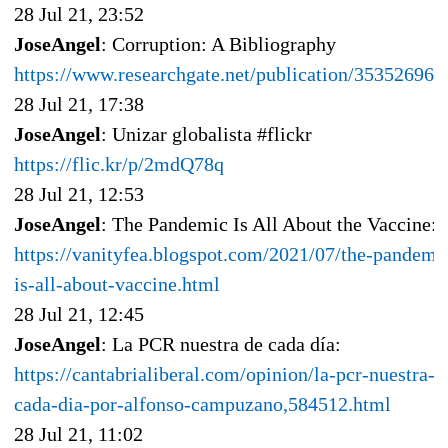
28 Jul 21, 23:52
JoseAngel
: Corruption: A Bibliography
https://www.researchgate.net/publication/353526967
28 Jul 21, 17:38
JoseAngel
: Unizar globalista #flickr
https://flic.kr/p/2mdQ78q
28 Jul 21, 12:53
JoseAngel
: The Pandemic Is All About the Vaccine:
https://vanityfea.blogspot.com/2021/07/the-pandemi
is-all-about-vaccine.html
28 Jul 21, 12:45
JoseAngel
: La PCR nuestra de cada día:
https://cantabrialiberal.com/opinion/la-pcr-nuestra-d
cada-dia-por-alfonso-campuzano,584512.html
28 Jul 21, 11:02