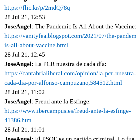
https://flic.kr/p/2mdQ78q
28 Jul 21, 12:53
JoseAngel
: The Pandemic Is All About the Vaccine:
https://vanityfea.blogspot.com/2021/07/the-pandemi
is-all-about-vaccine.html
28 Jul 21, 12:45
JoseAngel
: La PCR nuestra de cada día:
https://cantabrialiberal.com/opinion/la-pcr-nuestra-d
cada-dia-por-alfonso-campuzano,584512.html
28 Jul 21, 11:02
JoseAngel
: Freud ante la Esfinge:
https://www.ibercampus.es/freud-ante-la-esfinge-
41386.htm
28 Jul 21, 11:01
JoseAngel
: El PSOE es un partido criminal. Lo fue