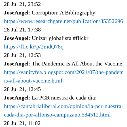
28 Jul 21, 23:52
JoseAngel
: Corruption: A Bibliography
https://www.researchgate.net/publication/353526967
28 Jul 21, 17:38
JoseAngel
: Unizar globalista #flickr
https://flic.kr/p/2mdQ78q
28 Jul 21, 12:53
JoseAngel
: The Pandemic Is All About the Vaccine:
https://vanityfea.blogspot.com/2021/07/the-pandemi
is-all-about-vaccine.html
28 Jul 21, 12:45
JoseAngel
: La PCR nuestra de cada día:
https://cantabrialiberal.com/opinion/la-pcr-nuestra-d
cada-dia-por-alfonso-campuzano,584512.html
28 Jul 21, 11:02