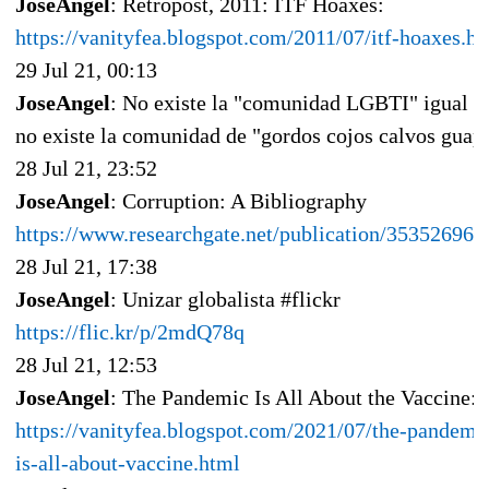
JoseAngel
: Retropost, 2011: ITF Hoaxes:
https://vanityfea.blogspot.com/2011/07/itf-hoaxes.h
29 Jul 21, 00:13
JoseAngel
: No existe la "comunidad LGBTI" igual q
no existe la comunidad de "gordos cojos calvos guap
28 Jul 21, 23:52
JoseAngel
: Corruption: A Bibliography
https://www.researchgate.net/publication/353526967
28 Jul 21, 17:38
JoseAngel
: Unizar globalista #flickr
https://flic.kr/p/2mdQ78q
28 Jul 21, 12:53
JoseAngel
: The Pandemic Is All About the Vaccine:
https://vanityfea.blogspot.com/2021/07/the-pandemi
is-all-about-vaccine.html