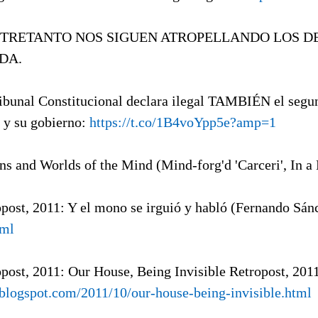
ENTRETANTO NOS SIGUEN ATROPELLANDO LOS 
DA.
ribunal Constitucional declara ilegal TAMBIÉN el segun
 y su gobierno:
https://t.co/1B4voYpp5e?amp=1
ons and Worlds of the Mind (Mind-forg'd 'Carceri', In a
opost, 2011: Y el mono se irguió y habló (Fernando Sá
tml
opost, 2011: Our House, Being Invisible Retropost, 2011
a.blogspot.com/2011/10/our-house-being-invisible.html