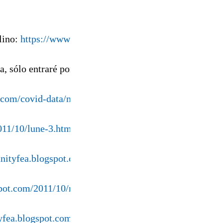
lino:
https://www.academia.edu/34723028/
illa, sólo entraré por OBLIGACIÓN.
.com/covid-data/mortality
011/10/lune-3.html
anityfea.blogspot.com/2011/10/she-should-have-died-he
gspot.com/2011/10/morning-walk-2-2.html
tyfea.blogspot.com/2011/10/apoyo-contra-sancion-abus