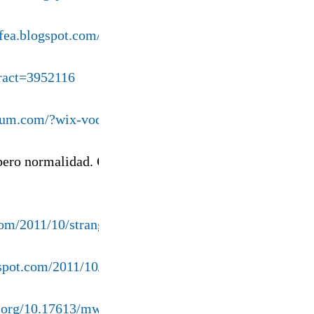
yfea.blogspot.com/2011/10/history-of-english-literature
tract=3952116
elum.com/?wix-vod-video-id=2829a17525ca474e857c5b
ero normalidad. Obligarnos a llevar mascarilla es lo n
com/2011/10/strange-voices.html
gspot.com/2011/10/si-paras-te-hundes.html
i.org/10.17613/mw76-0f45