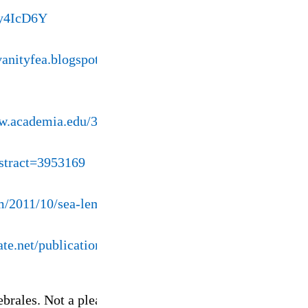
xy4IcD6Y
/vanityfea.blogspot.com/2011/10/aimer-est-plus-fort-qu
ww.academia.edu/34940295/
bstract=3953169
om/2011/10/sea-lemons.html
ate.net/publication/332860914
brales. Not a pleasing prospect, pero es que no hay otr