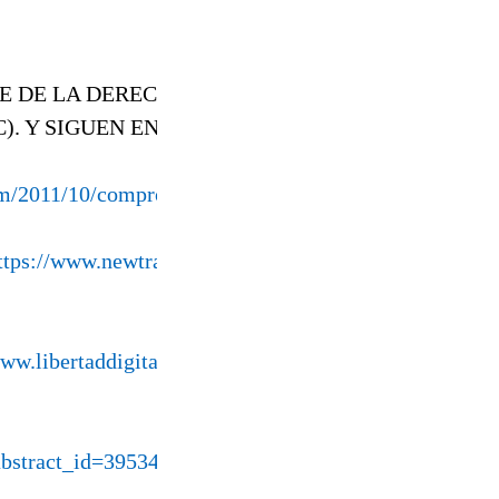
TE DE LA DERECHA, VIENE AGREDIENDO
 Y SIGUEN EN ELLO. ¡¡¡¡FUERA LEY DE MASCAR
com/2011/10/compro-ouro.html
ttps://www.newtral.es/fiscalia-supremo-investigacion-
www.libertaddigital.com/opinion/marcel-gascon-barbera
?abstract_id=3953421