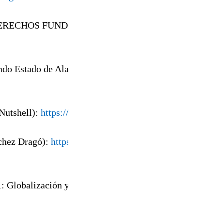
DERECHOS FUNDAMENTALES A DIARIO COMO SI 
do Estado de Alarma. No caben en la ley los años de c
 Nutshell):
https://www.academia.edu/34701501/
nchez Dragó):
https://vanityfea.blogspot.com/2011/10/y
: Globalización y sostenibilidad