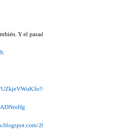
mbién. Y el pasado... casi mejor dejarlo estar.
09
.
be/UZkjeVWuK3o?t=7068
5j5ADNmHg
ea.blogspot.com/2011/10/somos-siete-mil-millones.htm