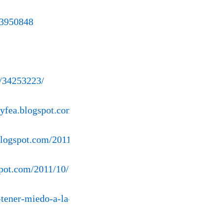
=3950848
/34253223/
ityfea.blogspot.com/2011/10/globalizacion-y-sostenibil
.blogspot.com/2011/10/nuestra-casa-reubicada.html
gspot.com/2011/10/un-sueno-de-esta-noche-pasada.html
r-tener-miedo-a-la-muerte-jose-angel-garcia-landa