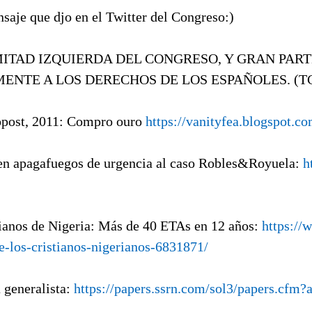
nsaje que djo en el Twitter del Congreso:)
 MITAD IZQUIERDA DEL CONGRESO, Y GRAN PAR
NTE A LOS DERECHOS DE LOS ESPAÑOLES. (TC).
opost, 2011: Compro ouro
https://vanityfea.blogspot.
en apagafuegos de urgencia al caso Robles&Royuela:
h
tianos de Nigeria: Más de 40 ETAs en 12 años:
https://
e-los-cristianos-nigerianos-6831871/
a generalista:
https://papers.ssrn.com/sol3/papers.cfm