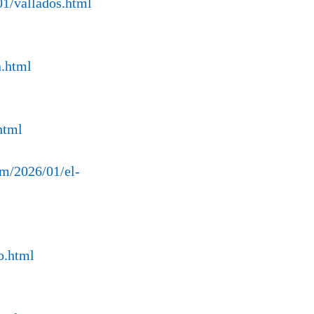
01/vallados.html
n.html
html
om/2026/01/el-
o.html