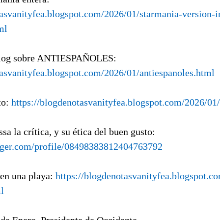
tasvanityfea.blogspot.com/2026/01/starmania-version-i
ml
blog sobre ANTIESPAÑOLES:
tasvanityfea.blogspot.com/2026/01/antiespanoles.html
to:
https://blogdenotasvanityfea.blogspot.com/2026/01
ssa la crítica, y su ética del buen gusto:
gger.com/profile/08498383812404763792
 en una playa:
https://blogdenotasvanityfea.blogspot.c
l
 de Enero, Presidente de Occidente.