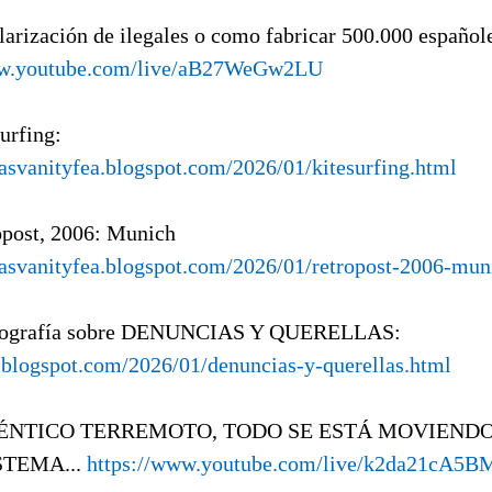
larización de ilegales o como fabricar 500.000 españole
ww.youtube.com/live/aB27WeGw2LU
surfing:
tasvanityfea.blogspot.com/2026/01/kitesurfing.html
opost, 2006: Munich
tasvanityfea.blogspot.com/2026/01/retropost-2006-mun
liografía sobre DENUNCIAS Y QUERELLAS:
gl.blogspot.com/2026/01/denuncias-y-querellas.html
TÉNTICO TERREMOTO, TODO SE ESTÁ MOVIENDO
STEMA...
https://www.youtube.com/live/k2da21cA5B