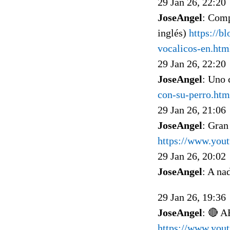
29 Jan 26, 22:20
JoseAngel
: Comp
inglés)
https://b
vocalicos-en.htm
29 Jan 26, 22:20
JoseAngel
: Uno 
con-su-perro.htm
29 Jan 26, 21:06
JoseAngel
: Gran
https://www.you
29 Jan 26, 20:02
JoseAngel
: A na
29 Jan 26, 19:36
JoseAngel
: 🔴 
https://www.yout