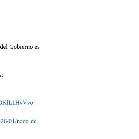
 del Gobierno es
s:
/E0KlL1HvVvo
026/01/nada-de-