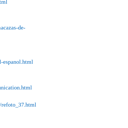
html
macazas-de-
l-espanol.html
unication.html
/refoto_37.html