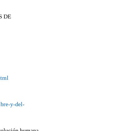
S DE
html
bre-y-del-
evolución humana