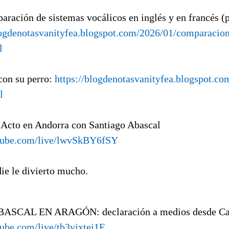
aración de sistemas vocálicos en inglés y en francés (
logdenotasvanityfea.blogspot.com/2026/01/comparacion
l
con su perro:
https://blogdenotasvanityfea.blogspot.c
l
 Acto en Andorra con Santiago Abascal
tube.com/live/lwvSkBY6fSY
die le divierto mucho.
ABASCAL EN ARAGÓN: declaración a medios desde C
ube.com/live/tb3vjxtei1E