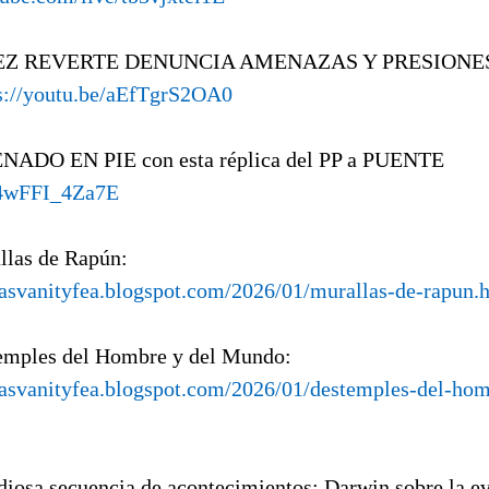
REZ REVERTE DENUNCIA AMENAZAS Y PRESIONE
s://youtu.be/aEfTgrS2OA0
SENADO EN PIE con esta réplica del PP a PUENTE
e/4wFFI_4Za7E
llas de Rapún:
tasvanityfea.blogspot.com/2026/01/murallas-de-rapun.
emples del Hombre y del Mundo:
tasvanityfea.blogspot.com/2026/01/destemples-del-hom
diosa secuencia de acontecimientos: Darwin sobre la 