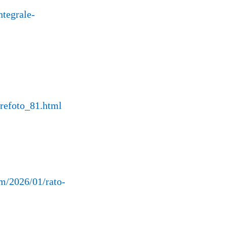
ntegrale-
/refoto_81.html
om/2026/01/rato-