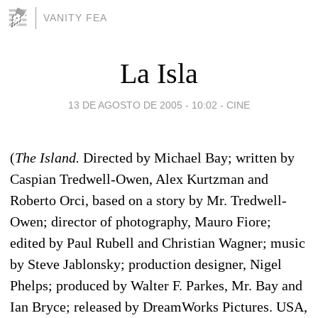
VANITY FEA
La Isla
13 DE AGOSTO DE 2005 - 10:02
-
CINE
(
The Island.
Directed by Michael Bay; written by
Caspian Tredwell-Owen, Alex Kurtzman and
Roberto Orci, based on a story by Mr. Tredwell-
Owen; director of photography, Mauro Fiore;
edited by Paul Rubell and Christian Wagner; music
by Steve Jablonsky; production designer, Nigel
Phelps; produced by Walter F. Parkes, Mr. Bay and
Ian Bryce; released by DreamWorks Pictures. USA,