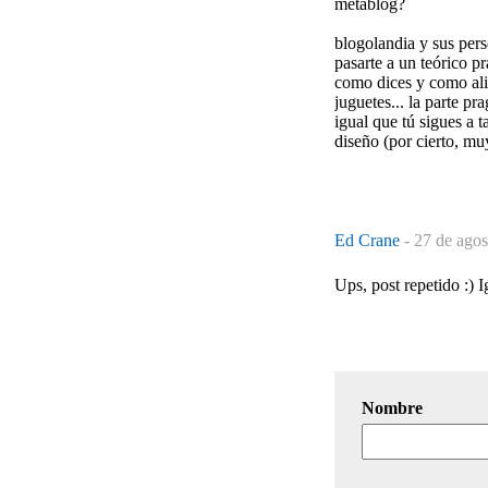
metablog?
blogolandia y sus pers
pasarte a un teórico pr
como dices y como alic
juguetes... la parte pr
igual que tú sigues a t
diseño (por cierto, m
Ed Crane
-
27 de agos
Ups, post repetido :) 
Nombre