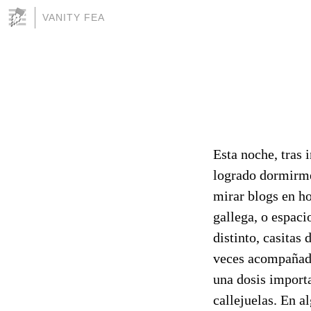
VANITY FEA
Esta noche, tras
logrado dormirme
mirar blogs en h
gallega, o espaci
distinto, casitas
veces acompañado
una dosis importa
callejuelas. En a