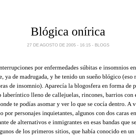
Blógica onírica
27 DE AGOSTO DE 2005 - 16:15
-
BLOGS
 interrupciones por enfermedades súbitas e insomnios e
, ya de madrugada, y he tenido un sueño blógico (eso 
oras de insomnio). Aparecía la blogosfera en forma de 
o laberíntico lleno de callejuelas, rincones, barrios co
 donde te podías asomar y ver lo que se cocía dentro. A v
 por personajes inquietantes, algunos con dos caras en
nte de alternativos e inmigrantes en esas bandas que s
lgunos de los primeros sitios, que había conocido en un