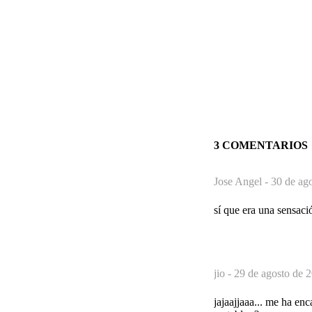
3 COMENTARIOS
Jose Angel -
30 de ag
sí que era una sensaci
jio -
29 de agosto de 2
jajaajjaaa... me ha en