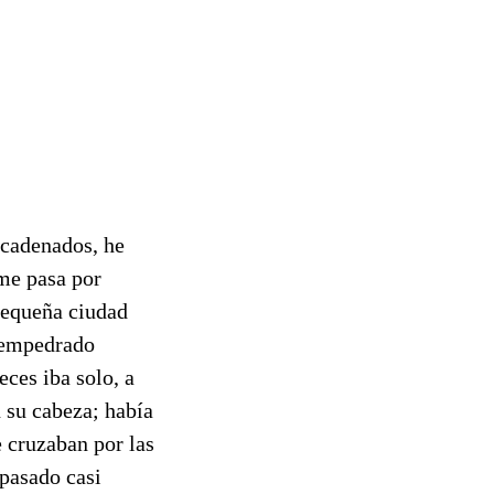
ncadenados, he
me pasa por
pequeña ciudad
n empedrado
eces iba solo, a
 su cabeza; había
e cruzaban por las
 pasado casi