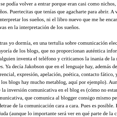
 se podía volver a entrar porque eran casi como nichos,
s. Puertecitas que tenías que agacharte para abrir. A 
interpretar los sueños, ni el libro nuevo que me he enc
as en la interpretación de los sueños.
tras yo dormía, en una tertulia sobre comunicación ele
ayoría de los blogs, que no proporcionan auténtica inf
alguien inventa el teléfono y criticamos la inania de la
es. Ya decía Jakobson que en el lenguaje hay, además d
rencial, expresión, apelación, poética, contacto fático, 
 los blogs hay mucho metablog, aquí por ejemplo). Aun
 la inversión comunicativa en el blog es (cómo no esta
municativa, que comunica al blogger consigo mismo per
detrae de la comunicación cara a cara. Pues es posible.
 duda (aunque lo importante será ver en qué parte de l