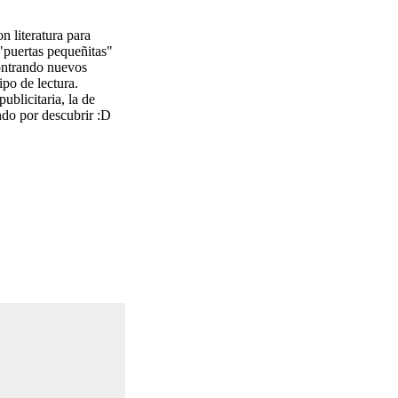
n literatura para
 "puertas pequeñitas"
contrando nuevos
ipo de lectura.
ublicitaria, la de
ndo por descubrir :D
.