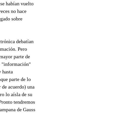
 se habían vuelto
veces no hace
argado sobre
ctrónica debatían
ormación. Pero
 mayor parte de
e "información"
y hasta
que parte de lo
r de acuerdo) una
o lo aísla de su
 Pronto tendremos
a campana de Gauss