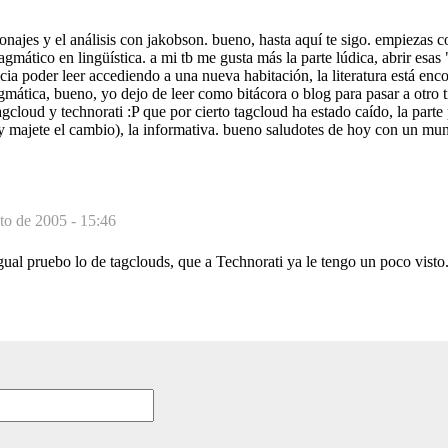
onajes y el análisis con jakobson. bueno, hasta aquí te sigo. empiezas co
agmático en lingüística. a mi tb me gusta más la parte lúdica, abrir esas
ia poder leer accediendo a una nueva habitación, la literatura está en
agmática, bueno, yo dejo de leer como bitácora o blog para pasar a otro t
agcloud y technorati :P que por cierto tagcloud ha estado caído, la parte p
uy majete el cambio), la informativa. bueno saludotes de hoy con un mu
to de 2005 - 15:46
Igual pruebo lo de tagclouds, que a Technorati ya le tengo un poco visto