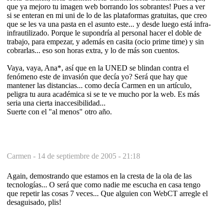
que ya mejoro tu imagen web borrando los sobrantes! Pues a ver
si se enteran en mi uni de lo de las plataformas gratuitas, que creo
que se les va una pasta en el asunto este... y desde luego está infra-
infrautilizado. Porque le supondría al personal hacer el doble de
trabajo, para empezar, y además en casita (ocio prime time) y sin
cobrarlas... eso son horas extra, y lo de más son cuentos.
Vaya, vaya, Ana*, así que en la UNED se blindan contra el
fenómeno este de invasión que decía yo? Será que hay que
mantener las distancias... como decía Carmen en un artículo,
peligra tu aura académica si se te ve mucho por la web. Es más
seria una cierta inaccesibilidad...
Suerte con el "al menos" otro año.
Carmen -
14 de septiembre de 2005 - 21:18
Again, demostrando que estamos en la cresta de la ola de las
tecnologías... O será que como nadie me escucha en casa tengo
que repetir las cosas 7 veces... Que alguien con WebCT arregle el
desaguisado, plis!