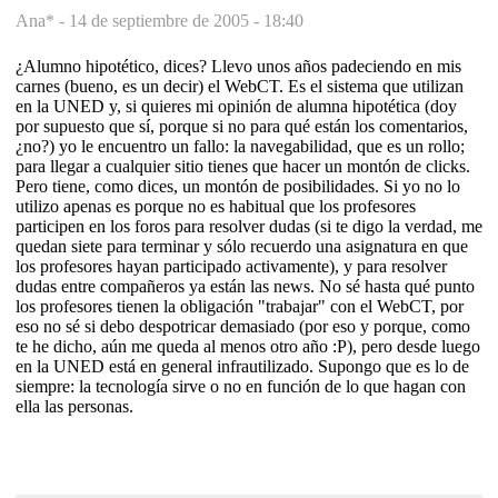
Ana* -
14 de septiembre de 2005 - 18:40
¿Alumno hipotético, dices? Llevo unos años padeciendo en mis
carnes (bueno, es un decir) el WebCT. Es el sistema que utilizan
en la UNED y, si quieres mi opinión de alumna hipotética (doy
por supuesto que sí, porque si no para qué están los comentarios,
¿no?) yo le encuentro un fallo: la navegabilidad, que es un rollo;
para llegar a cualquier sitio tienes que hacer un montón de clicks.
Pero tiene, como dices, un montón de posibilidades. Si yo no lo
utilizo apenas es porque no es habitual que los profesores
participen en los foros para resolver dudas (si te digo la verdad, me
quedan siete para terminar y sólo recuerdo una asignatura en que
los profesores hayan participado activamente), y para resolver
dudas entre compañeros ya están las news. No sé hasta qué punto
los profesores tienen la obligación "trabajar" con el WebCT, por
eso no sé si debo despotricar demasiado (por eso y porque, como
te he dicho, aún me queda al menos otro año :P), pero desde luego
en la UNED está en general infrautilizado. Supongo que es lo de
siempre: la tecnología sirve o no en función de lo que hagan con
ella las personas.