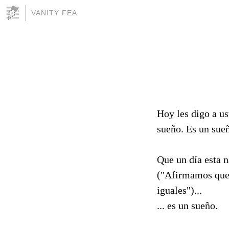
VANITY FEA
Hoy les digo a us
sueño. Es un sue
Que un día esta n
("Afirmamos que 
iguales")...
... es un sueño.