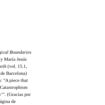
gical Boundaries
 y María Jesús
stik
(vol. 15.1,
 de Barcelona)
: "A piece that
 ’Catastrophism
’". (Gracias por
página de