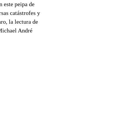
n este peipa de
rsas catástrofes y
o, la lectura de
 Michael André