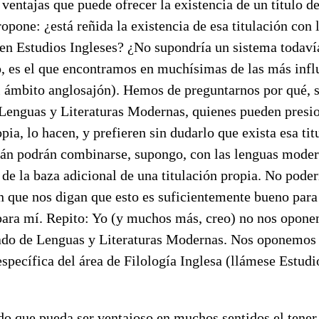
 ventajas que puede ofrecer la existencia de un título d
opone: ¿está reñida la existencia de esa titulación con 
 en Estudios Ingleses? ¿No supondría un sistema todaví
o, es el que encontramos en muchísimas de las más infl
 ámbito anglosajón). Hemos de preguntarnos por qué, si
e Lenguas y Literaturas Modernas, quienes pueden presi
pia, lo hacen, y prefieren sin dudarlo que exista esa tit
alán podrán combinarse, supongo, con las lenguas mode
de la baza adicional de una titulación propia. No pode
 que nos digan que esto es suficientemente bueno para
 para mí. Repito: Yo (y muchos más, creo) no nos opone
rado de Lenguas y Literaturas Modernas. Nos oponemos 
específica del área de Filología Inglesa (llámese Estudio
do que pueda ser ventajoso en muchos sentidos el tener