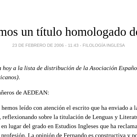
mos un título homologado de
23 DE FEBRERO DE 2006 - 11:43
-
FILOLOGÍA INGLESA
 hoy a la lista de distribución de la Asociación Españ
icanos).
añeros de AEDEAN:
emos leído con atención el escrito que ha enviado a la
 reflexionando sobre la titulación de Lenguas y Litera
 en lugar del grado en Estudios Ingleses que ha reclam
profesión. La opinión de Fernando es constructiva y 