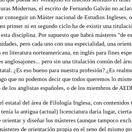
turas Modernas, el escrito de Fernando Galván no aclar
ar conseguir un Máster nacional de Estudios Ingleses, o
en primer ni en segundo ciclo ha de existir una titulaci
 esta disciplina. Por supuesto que habrá másteres "de e
dades, pero cada uno con una especialidad, una orienta
en literatura norteamericana, en inglés para fines espe
es anglosajones... pero sin una titulación común del áre
statal. ¿Es eso bueno para nuestra profesión? ¿Es realm
o que no podemos decir que todos queremos lo mismo,
a de los anglistas españoles, o de los miembros de A
l estatal del área de Filología Inglesa, con contenidos 
tenía la antigua (actual) licenciatura daría lugar, cier
e orientar y diseñar los másteres (aunque tampoco exclu
 másteres de orientación propia en el seno del mismo p