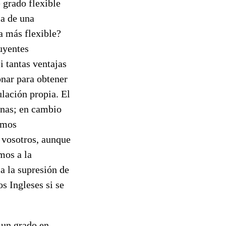
e grado flexible
la de una
a más flexible?
uyentes
 tantas ventajas
onar para obtener
ulación propia. El
rnas; en cambio
rmos
 vosotros, aunque
mos a la
a la supresión de
s Ingleses si se
 un grado en