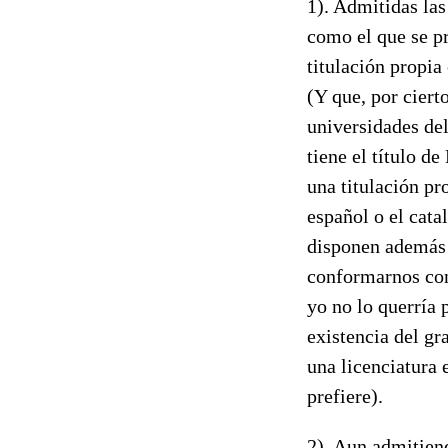
1). Admitidas las
como el que se pr
titulación propia
(Y que, por ciert
universidades del
tiene el título d
una titulación pro
español o el cat
disponen además 
conformarnos con
yo no lo querría
existencia del g
una licenciatura 
prefiere).
2). Aun admitien