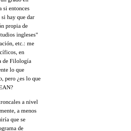
a si entonces
 si hay que dar
ón propia de
studios ingleses"
ción, etc.: me
cíficos, en
a de Filología
ente lo que
 pero ¿es lo que
EDEAN?
troncales a nivel
tamente, a menos
iría que se
rograma de