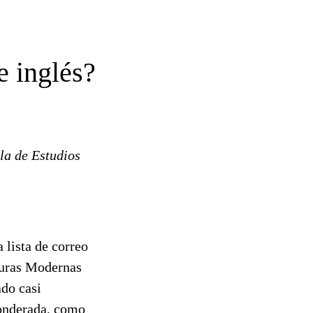
 inglés?
ola de Estudios
 lista de correo
turas Modernas
ado casi
ponderada, como