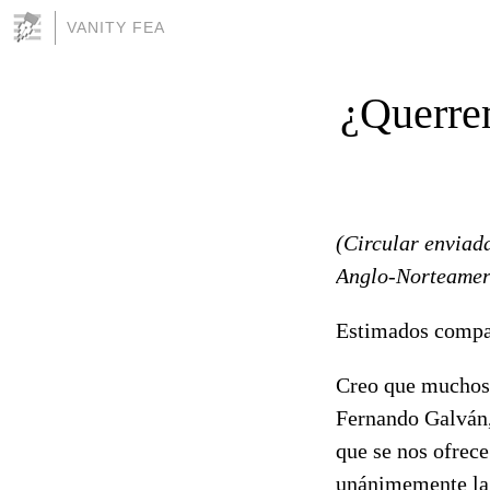
VANITY FEA
¿Querre
(Circular enviada
Anglo-Norteamer
Estimados comp
Creo que muchos h
Fernando Galván,
que se nos ofrece
unánimemente la 