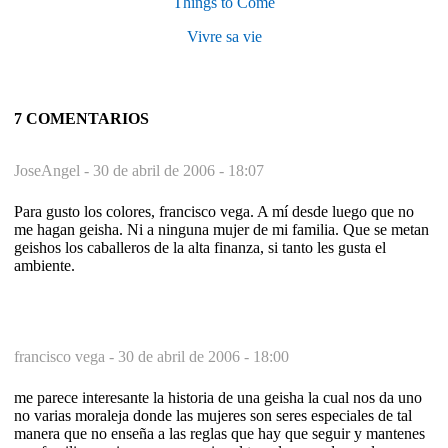
Things to Come
Vivre sa vie
7 COMENTARIOS
JoseAngel -
30 de abril de 2006 - 18:07
Para gusto los colores, francisco vega. A mí desde luego que no
me hagan geisha. Ni a ninguna mujer de mi familia. Que se metan
geishos los caballeros de la alta finanza, si tanto les gusta el
ambiente.
francisco vega -
30 de abril de 2006 - 18:00
me parece interesante la historia de una geisha la cual nos da uno
no varias moraleja donde las mujeres son seres especiales de tal
manera que no enseña a las reglas que hay que seguir y mantenes