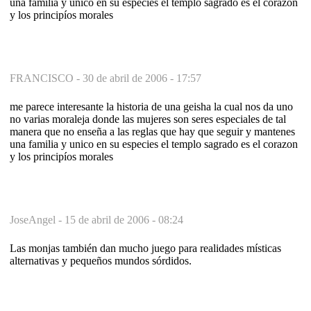
una familia y unico en su especies el templo sagrado es el corazon
y los principíos morales
FRANCISCO -
30 de abril de 2006 - 17:57
me parece interesante la historia de una geisha la cual nos da uno
no varias moraleja donde las mujeres son seres especiales de tal
manera que no enseña a las reglas que hay que seguir y mantenes
una familia y unico en su especies el templo sagrado es el corazon
y los principíos morales
JoseAngel -
15 de abril de 2006 - 08:24
Las monjas también dan mucho juego para realidades místicas
alternativas y pequeños mundos sórdidos.