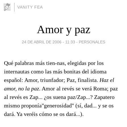
VANITY FEA
Amor y paz
24 DE ABRIL DE 2006 - 11:33
-
PERSONALES
Qué palabras más tien-nas, elegidas por los
internautas como las más bonitas del idioma
español: Amor, triunfador; Paz, finalista.
Haz el
amor, no la paz.
Amor al revés se verá Roma; paz
al revés es Zap... ¿os suena paz/Zap...? Zapatero
mismo proponía"generosidad" (sí, dad... y se os
dará. Ya veréis cómo se os dará...).