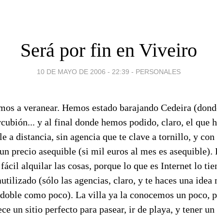
Será por fin en Viveiro
10 DE MAYO DE 2006 - 22:39
-
PERSONALES
mos a veranear. Hemos estado barajando Cedeira (dond
cubión... y al final donde hemos podido, claro, el que h
le a distancia, sin agencia que te clave a tornillo, y con
n precio asequible (si mil euros al mes es asequible).
fácil alquilar las cosas, porque lo que es Internet lo tie
autilizado (sólo las agencias, claro, y te haces una idea
l doble como poco). La villa ya la conocemos un poco, 
ce un sitio perfecto para pasear, ir de playa, y tener un