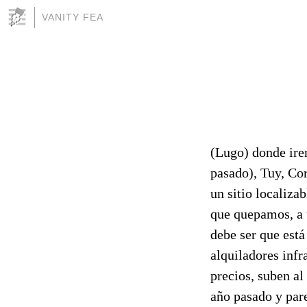
VANITY FEA
(Lugo) donde ire
pasado), Tuy, Cor
un sitio localizab
que quepamos, a u
debe ser que está 
alquiladores infr
precios, suben a
año pasado y pare