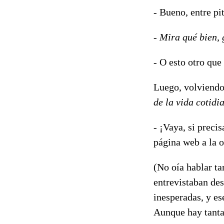
- Bueno, entre pi
-
Mira qué bien, g
- O esto otro que
Luego, volviendo 
de la vida cotidi
- ¡Vaya, si prec
página web a la ot
(No oía hablar ta
entrevistaban de
inesperadas, y es
Aunque hay tantas