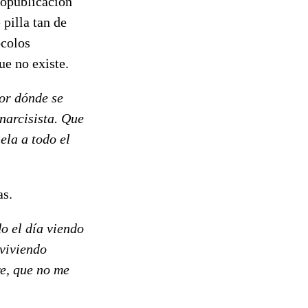
topublicación
 pilla tan de
ocolos
ue no existe.
por dónde se
 narcisista. Que
ela a todo el
as.
o el día viendo
 viviendo
re, que no me