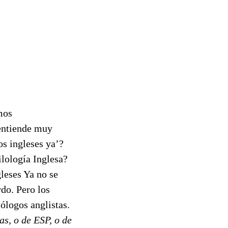
mos
 entiende muy
os ingleses ya’?
ilología Inglesa?
leses Ya no se
rdo. Pero los
lólogos anglistas.
as, o de ESP, o de