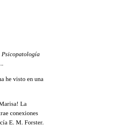
,
Psicopatología
..
a he visto en una
 Marisa! La
trae conexiones
cía E. M. Forster.