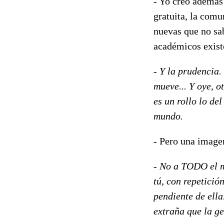
-
Yo creo además 
gratuita, la comun
nuevas que no sa
académicos existe
-
Y la prudencia. 
mueve... Y oye, ot
es un rollo lo de
mundo.
-
Pero una imagen
-
No a TODO el mu
tú, con repetició
pendiente de ella
extraña que la ge