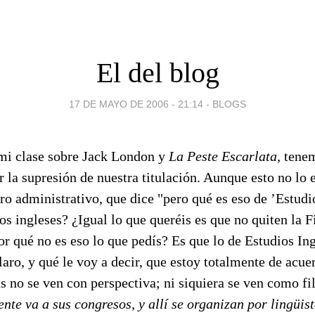
El del blog
17 DE MAYO DE 2006 - 21:14
-
BLOGS
mi clase sobre Jack London y
La Peste Escarlata,
tene
 la supresión de nuestra titulación. Aunque esto no lo
ro administrativo, que dice "pero qué es eso de ’Estudi
os ingleses? ¿Igual lo que queréis es que no quiten la F
r qué no es eso lo que pedís? Es que lo de Estudios Ing
laro, y qué le voy a decir, que estoy totalmente de acue
as no se ven con perspectiva; ni siquiera se ven como fi
ente va a sus congresos, y allí se organizan por lingüist