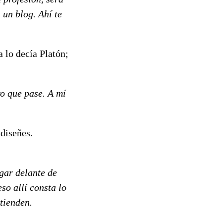
 un blog. Ahí te
a lo decía Platón;
ro que pase. A mí
 diseñes.
ugar delante de
eso allí consta lo
ntienden.