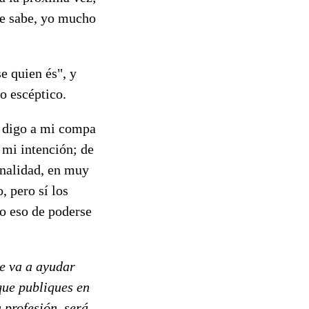
se sabe, yo mucho
e quien és", y
to escéptico.
e digo a mi compa
 mi intención; de
inalidad, en muy
, pero sí los
co eso de poderse
te va a ayudar
que publiques en
 profesión, será