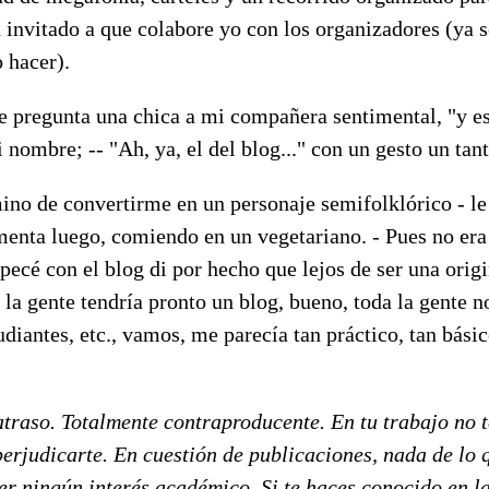
 invitado a que colabore yo con los organizadores (ya 
o hacer).
e pregunta una chica a mi compañera sentimental, "y es
 nombre; -- "Ah, ya, el del blog..." con un gesto un tan
mino de convertirme en un personaje semifolklórico - l
enta luego, comiendo en un vegetariano. - Pues no era
ecé con el blog di por hecho que lejos de ser una orig
la gente tendría pronto un blog, bueno, toda la gente no
tudiantes, etc., vamos, me parecía tan práctico, tan bási
atraso. Totalmente contraproducente. En tu trabajo no 
erjudicarte. En cuestión de publicaciones, nada de lo 
er ningún interés académico. Si te haces conocido en la