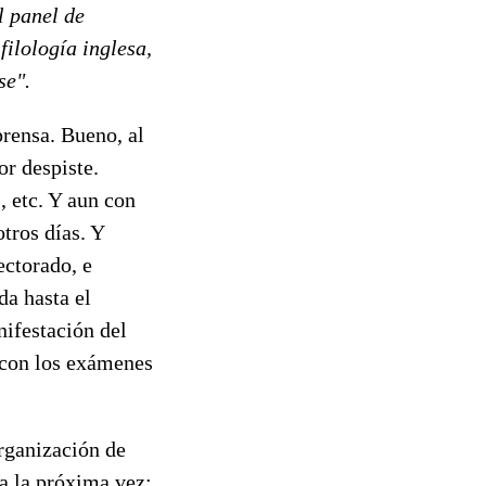
l panel de
 filología inglesa,
se".
prensa. Bueno, al
or despiste.
 etc. Y aun con
tros días. Y
ectorado, e
da hasta el
nifestación del
 con los exámenes
organización de
ra la próxima vez;