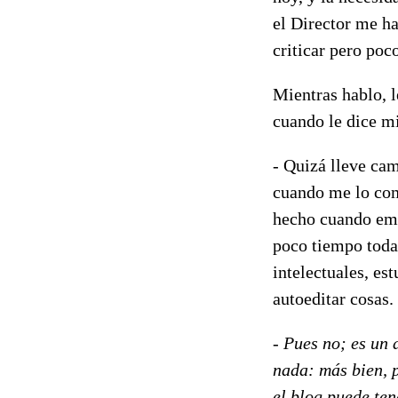
el Director me ha
criticar pero poc
Mientras hablo, l
cuando le dice mi
- Quizá lleve ca
cuando me lo com
hecho cuando emp
poco tiempo toda 
intelectuales, es
autoeditar cosas.
- Pues no; es un 
nada: más bien, p
el blog puede ten