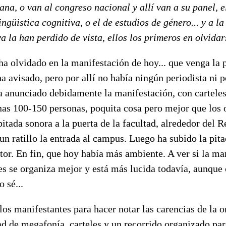
ana, o van al congreso nacional y allí van a su panel, e
lingüistica cognitiva, o el de estudios de género... y a la
ya la han perdido de vista, ellos los primeros en olvidar
ha olvidado en la manifestación de hoy... que venga la 
ha avisado, pero por allí no había ningún periodista ni p
 anunciado debidamente la manifestación, con carteles,
as 100-150 personas, poquita cosa pero mejor que los o
tada sonora a la puerta de la facultad, alrededor del R
un ratillo la entrada al campus. Luego ha subido la pita
or. En fin, que hoy había más ambiente. A ver si la ma
s se organiza mejor y está más lucida todavía, aunque
o sé...
los manifestantes para hacer notar las carencias de la 
ad de megafonía, carteles y un recorrido organizado pa