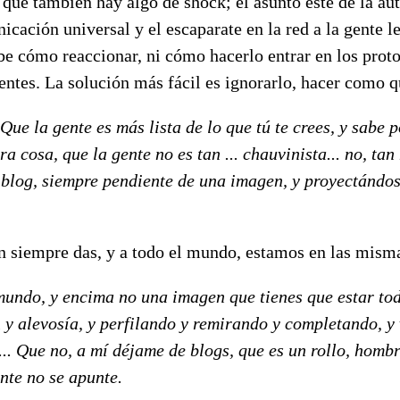
que también hay algo de shock; el asunto éste de la au
icación universal y el escaparate en la red a la gente le
be cómo reaccionar, ni cómo hacerlo entrar en los prot
ntes. La solución más fácil es ignorarlo, hacer como q
Que la gente es más lista de lo que tú te crees, y sabe 
ra cosa, que la gente no es tan ... chauvinista... no, tan
l blog, siempre pendiente de una imagen, y proyectándos
 siempre das, y a todo el mundo, estamos en las mism
ndo, y encima no una imagen que tienes que estar tod
n y alevosía, y perfilando y remirando y completando, y
... Que no, a mí déjame de blogs, que es un rollo, homb
nte no se apunte.