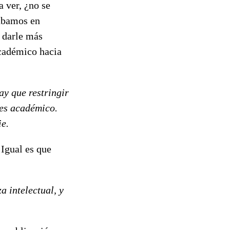
 ver, ¿no se
rábamos en
l darle más
académico hacia
ay que restringir
 es académico.
ie.
 Igual es que
a intelectual, y