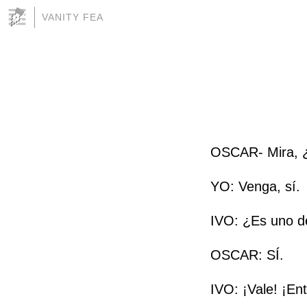
VANITY FEA
OSCAR- Mira, ¿
YO: Venga, sí.
IVO: ¿Es uno de
OSCAR: SÍ.
IVO: ¡Vale! ¡En