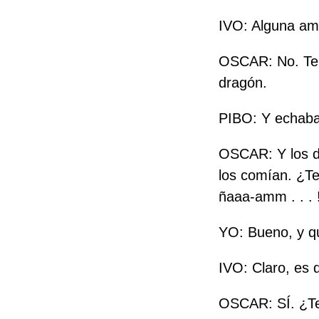
IVO: Alguna ame
OSCAR: No. Tení
dragón.
PIBO: Y echaba 
OSCAR: Y los di
los comían. ¿Te
ñaaa-amm . . . 
YO: Bueno, y q
IVO: Claro, es d
OSCAR: SÍ. ¿Te 