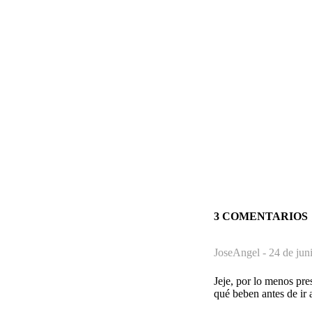
3 COMENTARIOS
JoseAngel -
24 de jun
Jeje, por lo menos pre
qué beben antes de ir 