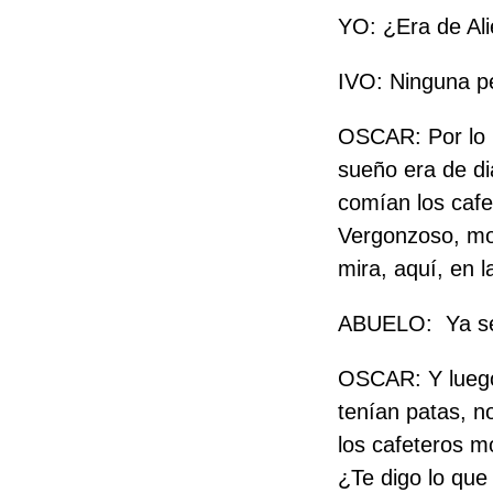
YO: ¿Era de Ali
IVO: Ninguna pe
OSCAR: Por lo 
sueño era de di
comían los cafe
Vergonzoso, mon
mira, aquí, en l
ABUELO:
Ya se
OSCAR: Y luego 
tenían patas, n
los cafeteros m
¿Te digo lo que 