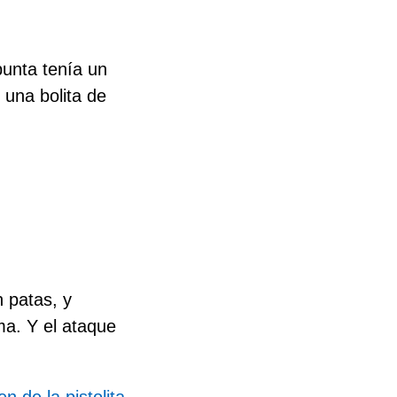
punta tenía un
 una bolita de
n patas, y
a. Y el ataque
en de la pistolita