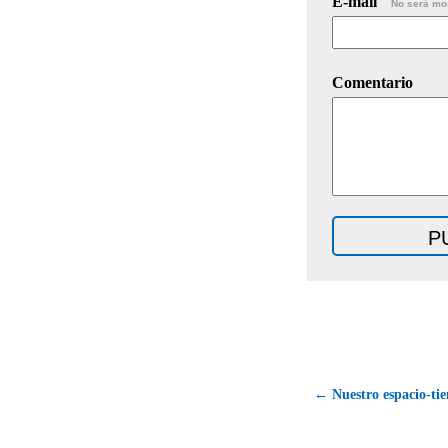
E-mail
No será mo
Comentario
← Nuestro espacio-tie