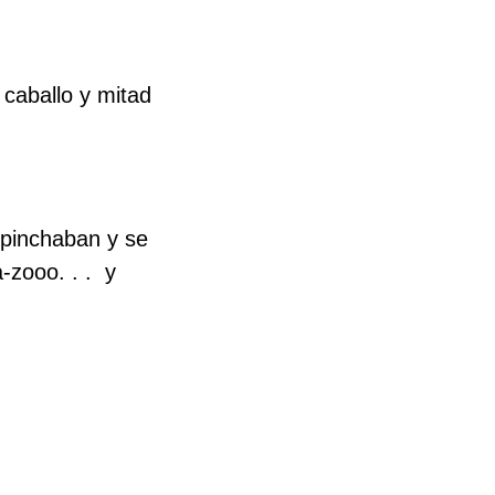
caballo y mitad
s pinchaban y se
-zooo. . .
y