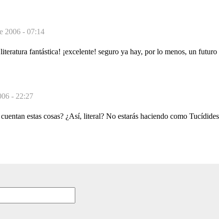
de 2006 - 07:14
iteratura fantástica! ¡excelente! seguro ya hay, por lo menos, un futuro e
006 - 22:27
cuentan estas cosas? ¿Así, literal? No estarás haciendo como Tucídides.