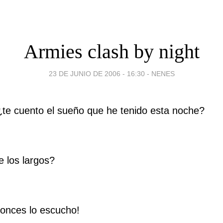
Armies clash by night
23 DE JUNIO DE 2006 - 16:30
-
NENES
te cuento el sueño que he tenido esta noche?
 los largos?
tonces lo escucho!