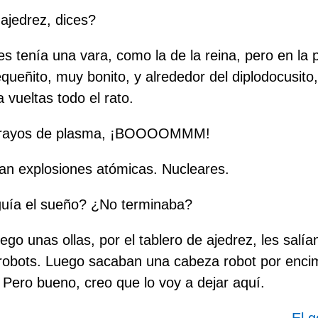
 ajedrez, dices?
 tenía una vara, como la de la reina, pero en la 
queñito, muy bonito, y alrededor del diplodocusito,
a vueltas todo el rato.
 rayos de plasma, ¡BOOOOMMM!
n explosiones atómicas. Nucleares.
uía el sueño? ¿No terminaba?
o unas ollas, por el tablero de ajedrez, les salía
robots. Luego sacaban una cabeza robot por encim
Pero bueno, creo que lo voy a dejar aquí.
El g