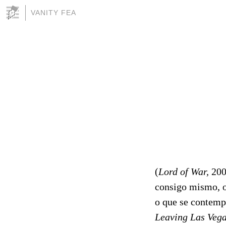
VANITY FEA
(
Lord of War,
2005
consigo mismo, o 
o que se contemp
Leaving Las Veg