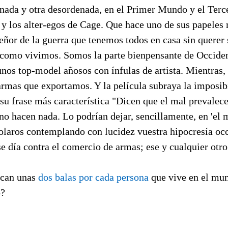
enada y otra desordenada, en el Primer Mundo y el Terc
 y los alter-egos de Cage. Que hace uno de sus papeles
 señor de la guerra que tenemos todos en casa sin querer 
como vivimos. Somos la parte bienpensante de Occiden
nos top-model añosos con ínfulas de artista. Mientras, 
armas que exportamos. Y la película subraya la imposib
su frase más característica "Dicen que el mal prevalec
o hacen nada. Lo podrían dejar, sencillamente, en 'el m
solaros contemplando con lucidez vuestra hipocresía occ
e día contra el comercio de armas; ese y cualquier otr
ican unas
dos balas por cada persona
que vive en el mun
o?