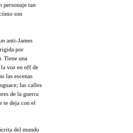
n personaje tan
 cómo son
 un anti-James
rigida por
). Tiene una
la voz en off de
as las escenas
esguace; las calles
ores de la guerra
 te deja con el
ócrita del mundo