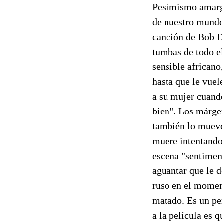
Pesimismo amargo,
de nuestro mundo,
canción de Bob Dy
tumbas de todo el
sensible africano
hasta que le vuel
a su mujer cuando
bien". Los márge
también lo mueve
muere intentando 
escena "sentiment
aguantar que le d
ruso en el moment
matado. Es un per
a la película es 