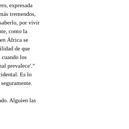
ero, expresada
 más tremendos,
saberlo, por vivir
te, como la
en África se
ilidad de que
e cuando los
al prevalece'."
idental. Es lo
o seguramente.
do. Alguien las