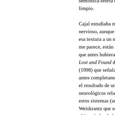
semiótica-teoría 
limpio.
Cajal estudiaba m
nervioso, aunque 
esa textura a un 
me parece, están 
que antes hubier
Lost and Found
d
(1998) que señal
antes completame
el resultado de u
neurológicos rel
estos sistemas (
Weiskrantz que so