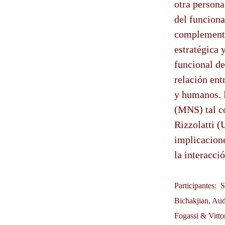
otra persona
del funciona
complementa
estratégica 
funcional de
relación en
y humanos. 
(MNS) tal c
Rizzolatti (
implicacione
la interacci
Participantes:
Bichakjian, Aud
Fogassi & Vitto