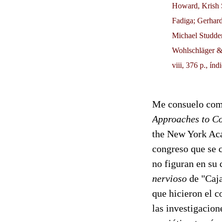
Howard, Krish S
Fadiga; Gerhard
Michael Studde
Wohlschläger &
viii, 376 p., í
Me consuelo com
Approaches to Co
the New York Aca
congreso que se c
no figuran en su 
nervioso
de "Caja
que hicieron el 
las investigacion