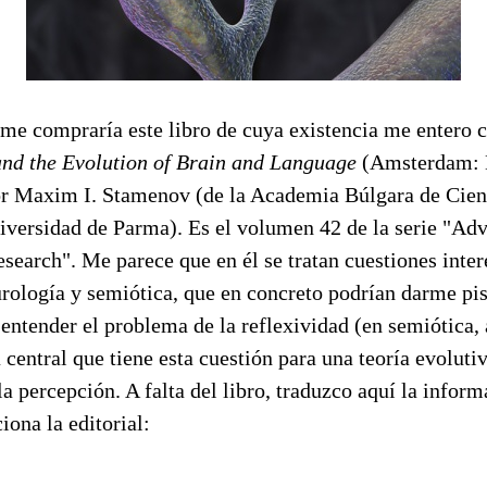
 me compraría este libro de cuya existencia me entero c
nd the Evolution of Brain and Language
(Amsterdam: 
or Maxim I. Stamenov (de la Academia Búlgara de Cienc
niversidad de Parma). Es el volumen 42 de la serie "Ad
earch". Me parece que en él se tratan cuestiones inter
urología y semiótica, que en concreto podrían darme pi
ntender el problema de la reflexividad (en semiótica, ar
 central que tiene esta cuestión para una teoría evoluti
la percepción. A falta del libro, traduzco aquí la infor
ona la editorial: