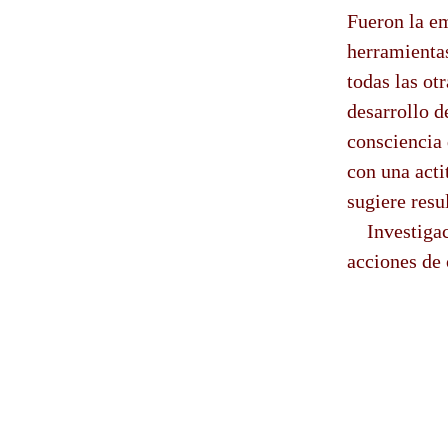
Fueron la em
herramientas
todas las ot
desarrollo d
consciencia 
con una acti
sugiere resu
Investigaci
acciones de 