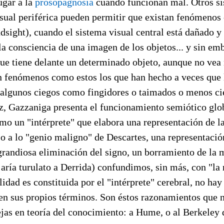
ugar a la
prosopagnosia
cuando funcionan mal. Otros s
isual periférica pueden permitir que existan fenómenos
dsight), cuando el sistema visual central está dañado y
la consciencia de una imagen de los objetos... y sin emb
que tiene delante un determinado objeto, aunque no vea
 fenómenos como estos los que han hecho a veces que 
algunos ciegos como fingidores o taimados o menos ci
ez, Gazzaniga presenta el funcionamiento semiótico glo
o un "intérprete" que elabora una representación de la
 o a lo "genio maligno" de Descartes, una representaci
grandiosa eliminación del signo, un borramiento de la 
aría turulato a Derrida) confundimos, sin más, con "la 
alidad es constituida por el "intérprete" cerebral, no ha
 en sus propios términos. Son éstos razonamientos que n
ejas en teoría del conocimiento: a Hume, o al Berkeley 