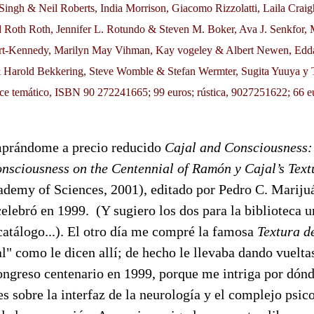
ingh & Neil Roberts, India Morrison, Giacomo Rizzolatti, Laila Crai
 Roth Roth, Jennifer L. Rotundo & Steven M. Boker, Ava J. Senkfor,
rt-Kennedy, Marilyn May Vihman, Kay vogeley & Albert Newen, Edd
 Harold Bekkering, Steve Womble & Stefan Wermter, Sugita Yuuya y T
ndice temático, ISBN 90 272241665; 99 euros; rústica, 9027251622; 66 e
prándome a precio reducido
Cajal and Consciousness: 
nsciousness on the Centennial of Ramón y Cajal’s Text
demy of Sciences, 2001), editado por Pedro C. Marijuá
elebró en 1999. (Y sugiero los dos para la biblioteca un
catálogo...). El otro día me compré la famosa
Textura d
l" como le dicen allí; de hecho le llevaba dando vuelta
congreso centenario en 1999, porque me intriga por dón
es sobre la interfaz de la neurología y el complejo psic