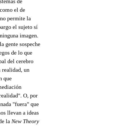
istemas de
 como el de
 no permite la
argo el sujeto sí
 ninguna imagen.
la gente sospeche
egos de lo que
bal del cerebro
 realidad, un
ón que
mediación
realidad". O, por
y nada "fuera" que
os llevan a ideas
de la
New Theory