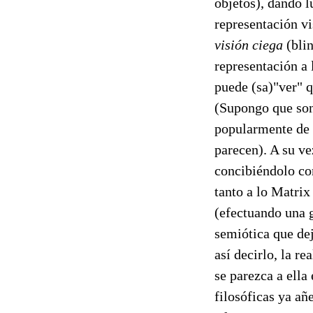
objetos), dando l
representación v
visión ciega
(blin
representación a 
puede (sa)"ver" 
(Supongo que son
popularmente de 
parecen). A su v
concibiéndolo com
tanto a lo Matrix
(efectuando una 
semiótica que dej
así decirlo, la re
se parezca a ella
filosóficas ya añ