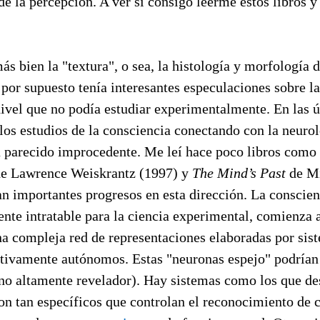
de la percepción. A ver si consigo leerme estos libros y
ás bien la "textura", o sea, la histología y morfología 
por supuesto tenía interesantes especulaciones sobre l
nivel que no podía estudiar experimentalmente. En las 
los estudios de la consciencia conectando con la neurol
a parecido improcedente. Me leí hace poco libros como
e Lawrence Weiskrantz (1997) y
The Mind’s Past
de Mi
an importantes progresos en esta dirección. La conscie
nte intratable para la ciencia experimental, comienza 
na compleja red de representaciones elaboradas por sis
ativamente autónomos. Estas "neuronas espejo" podrían
uno altamente revelador). Hay sistemas como los que de
n tan específicos que controlan el reconocimiento de c