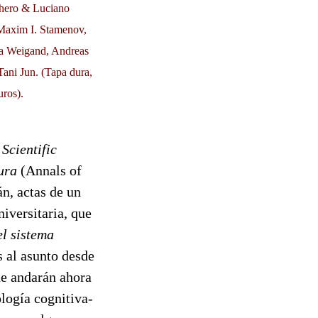
ghero & Luciano
 Maxim I. Stamenov,
a Weigand, Andreas
ani Jun. (Tapa dura,
uros).
Scientific
ura
(Annals of
n, actas de un
iversitaria, que
el sistema
s al asunto desde
de andarán ahora
ología cognitiva-