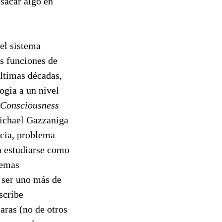
 sacar algo en
del sistema
as funciones de
últimas décadas,
ogía a un nivel
Consciousness
chael Gazzaniga
ncia, problema
a estudiarse como
temas
 ser uno más de
scribe
aras (no de otros