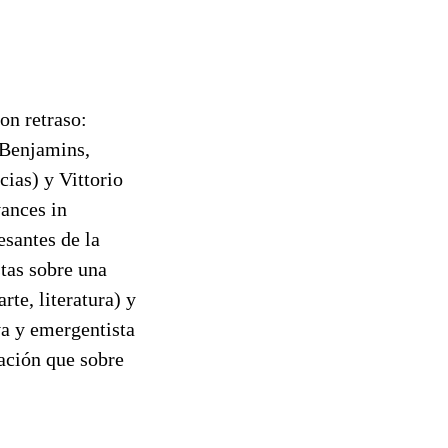
on retraso:
Benjamins,
ias) y Vittorio
vances in
esantes de la
stas sobre una
te, literatura) y
va y emergentista
mación que sobre