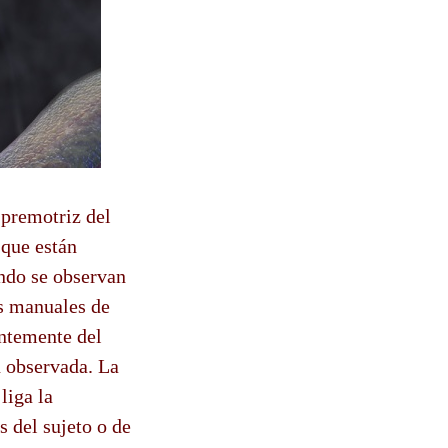
 premotriz del
 que están
ando se observan
es manuales de
entemente del
n observada. La
liga la
 del sujeto o de