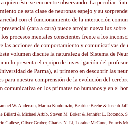
 a quien éste se encuentre observando. La peculiar "int
miento de esta clase de neuronas espejo y su sorprende
riedad con el funcionamiento de la interacción comun
y presencial (cara a cara) puede arrojar nueva luz sobre 
 los procesos mentales conscientes frente a los inconsci
tre las acciones de comportamiento y comunicativas de
Este volumen discute la naturaleza del Sistema de Neu
omo lo presenta el equipo de investigación del profes
Universidad de Parma), el primero en descubrir las neur
s para nuestra comprensión de la evolución del cerebro
ón comunicativa en los primates no humanos y en el ho
 Samuel W. Anderson, Marina Koulomzin, Beatrice Beebe & Joseph Jaff
e Billard & Michael Arbib, Steven M. Boker & Jennifer L. Rotondo, S
rio Gallese, Oliver Gruber, Charles N. Li, Loraine McCune, Francis 