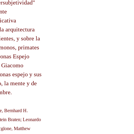
ersubjetividad"
nte
icativa
la arquitectura
entes, y sobre la
 monos, primates
ronas Espejo
or Giacomo
onas espejo y sus
, la mente y de
mbre.
e, Bernhard H.
tein Braten; Leonardo
Mcglone, Matthew