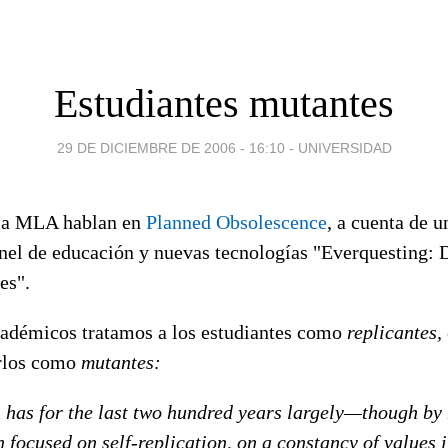
Estudiantes mutantes
29 DE DICIEMBRE DE 2006 - 16:10
-
UNIVERSIDAD
 la MLA hablan en
Planned Obsolescence
, a cuenta de 
nel de educación y nuevas tecnologías "Everquesting: D
es".
académicos tratamos a los estudiantes como
replicantes,
arlos como
mutantes:
 has for the last two hundred years largely—though by
 focused on self-replication, on a constancy of values