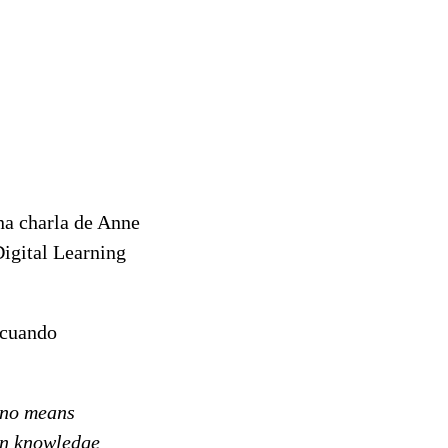
una charla de Anne
igital Learning
cuando
 no means
 in knowledge