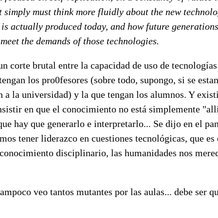
t simply must think more fluidly about the new technol
is actually produced today, and how future generations
 meet the demands of those technologies.
un corte brutal entre la capacidad de uso de tecnología
engan los pro0fesores (sobre todo, supongo, si se estan
 a la universidad) y la que tengan los alumnos. Y exis
nsistir en que el conocimiento no está simplemente "all
que hay que generarlo e interpretarlo... Se dijo en el pan
os tener liderazco en cuestiones tecnológicas, que es 
 conocimiento disciplinario, las humanidades nos mere
tampoco veo tantos mutantes por las aulas... debe ser qu