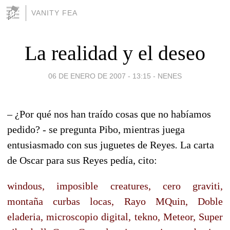
VANITY FEA
La realidad y el deseo
06 DE ENERO DE 2007 - 13:15
-
NENES
– ¿Por qué nos han traído cosas que no habíamos
pedido? - se pregunta Pibo, mientras juega
entusiasmado con sus juguetes de Reyes
.
La carta
de Oscar para sus Reyes pedía, cito:
windous, imposible creatures, cero graviti,
montaña curbas locas, Rayo MQuin, Doble
eladeria, microscopio digital, tekno, Meteor, Super