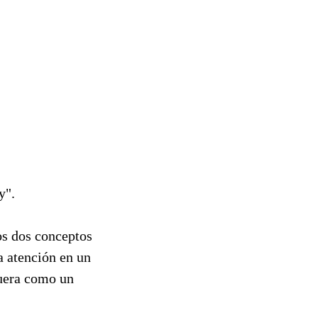
y".
tos dos conceptos
a atención en un
fuera como un