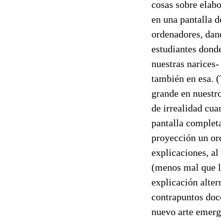
cosas sobre elab
en una pantalla d
ordenadores, dand
estudiantes dond
nuestras narices-
también en esa. 
grande en nuestro
de irrealidad cua
pantalla completa
proyección un or
explicaciones, al
(menos mal que ll
explicación alter
contrapuntos doce
nuevo arte emerg