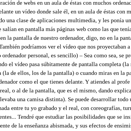
oración de webs en un aula de éstas con muchos ordenad
elante un vídeo donde sale él, en un aula de éstas con 
o una clase de aplicaciones multimedia, y les ponía un
e salían en pantalla más páginas web como las que tení
 en la pantalla de nuestro ordenador, digo, no en la pant
(También podríamos ver el vídeo que nos proyectaban a 
 ordenador personal, es sencillo) – Sea como sea, se p
ndo el vídeo pasa súbitamente de pantalla completa (la 
 (la de ellos, los de la pantalla) o cuando miras en la p
denador como el que tienes delante. Y atiendes al prof
 real, o al de la pantalla, que es el mismo, dando expli
evaba una camisa distinta). Se puede desarrollar todo u
nada entre tu yo grabado y el real, con coreografías, tur
ntes... Tendré que estudiar las posibilidades que se ins
ente de la enseñanza abismada, y sus efectos de ensi