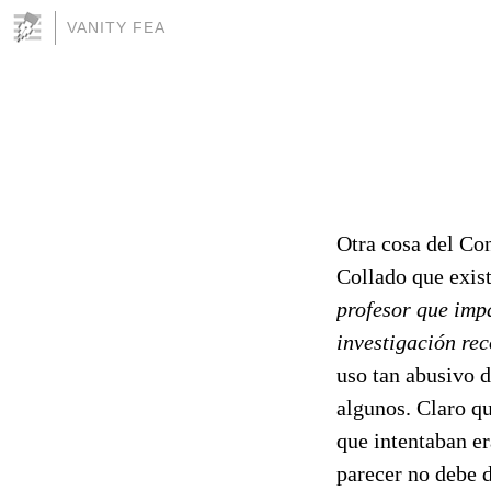
VANITY FEA
Otra cosa del Co
Collado que exis
profesor que impa
investigación re
uso tan abusivo d
algunos. Claro qu
que intentaban er
parecer no debe d