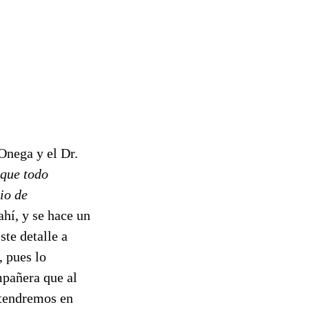
Onega y el Dr.
que todo
io de
ahí, y se hace un
ste detalle a
, pues lo
mpañera que al
y tendremos en