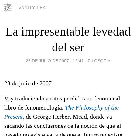
VANITY FEA
La impresentable levedad
del ser
26 DE JULIO DE 2007 - 12:41
-
FILOSOFÍA
23 de julio de 2007
Voy traduciendo a ratos perdidos un fenomenal
libro de fenomenología,
The Philosophy of the
Present,
de George Herbert Mead, donde va
sacando las conclusiones de la noción de que el
pasado no existe ya, y de que el futuro no existe