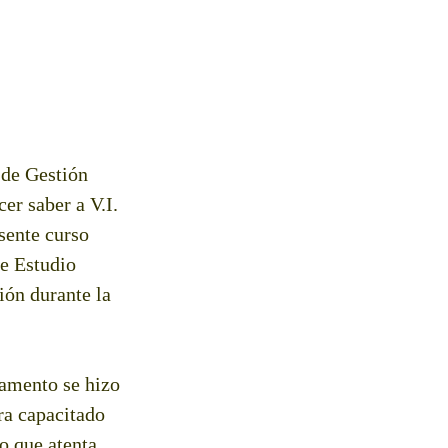
 de Gestión
er saber a V.I.
sente curso
de Estudio
ión durante la
tamento se hizo
era capacitado
o que atenta