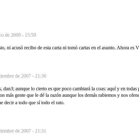
o de 2009 - 15:59
o, ni acusó recibo de esta carta ni tomó cartas en el asunto. Ahora es Vi
tiembre de 2007 - 21:36
, dan3; aunque lo cierto es que poco cambiará la coas: aquí y en todas p
on más gente que le dé la razón aunque los demás rabiemos y nos ofend
e decir a todo que sí todo el rato.
tiembre de 2007 - 21:31