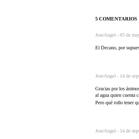
5 COMENTARIOS
JoseAngel -
05 de may
El Decano, por supuest
JoseAngel -
14 de sep
Gracias por los ánimos
al agua quien cuenta c
Pero qué rollo tener qu
JoseAngel -
14 de sep