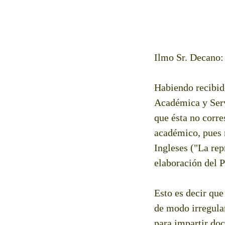
Ilmo Sr. Decano:
Habiendo recibido
Académica y Servi
que ésta no corre
académico, pues n
Ingleses ("La rep
elaboración del 
Esto es decir qu
de modo irregular
para impartir do