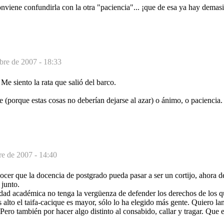
conviene confundirla con la otra "paciencia"... ¡que de esa ya hay demasi
bre de 2007 - 18:33
 Me siento la rata que salió del barco.
te (porque estas cosas no deberían dejarse al azar) o ánimo, o paciencia.
re de 2007 - 14:40
cer que la docencia de postgrado pueda pasar a ser un cortijo, ahora d
 junto.
dad académica no tenga la vergüenza de defender los derechos de los q
s alto el taifa-cacique es mayor, sólo lo ha elegido más gente. Quiero l
Pero también por hacer algo distinto al consabido, callar y tragar. Que e