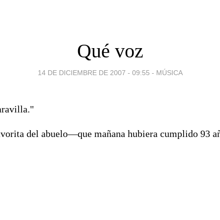
Qué voz
14 DE DICIEMBRE DE 2007 - 09:55
-
MÚSICA
ravilla."
favorita del abuelo—que mañana hubiera cumplido 93 a