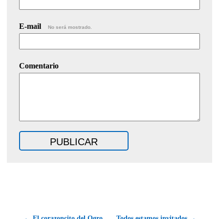
E-mail
No será mostrado.
Comentario
← El corazoncito del Ogro
Todos estamos invitados →