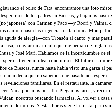
gistrando el bolso de Tata, encontramos una foto miste
 despedimos de los padres en Biescas, y bajamos hasta 
no japonesa) con Carmen y Paco —y Rodri y Valma, cl
mos camino hasta las urgencias de la clínica Montpelli
sis aguda de alergia—con Urbasón al canto, y más pastil
í a casa, a enviar un artículo que me pedían de Inglater
Chusa y José Mari. Hablamos de la incertidumbre de si 
 expertos tienen ni idea, concluimos. El futuro es impr
años de Biescas, nunca hasta había visto una garza al pas
, quién decía que no sabemos qué pasado nos espera... 
las revelaciones familiares. En el restaurante, la camare
recer. Nada podemos por ella. Plegamos tarde, y recorr
 Vulcan, nosotros buscando farmacias. Al volver a casa
amente dormidos. A estas horas sigue la fiesta, pero sin