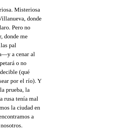
riosa. Misteriosa
Villanueva, donde
aro. Pero no
er, donde me
las pal
ra—y a cenar al
petará o no
edecible (qué
ear por el río). Y
la prueba, la
ra rusa tenía mal
emos la ciudad en
 encontramos a
 nosotros.