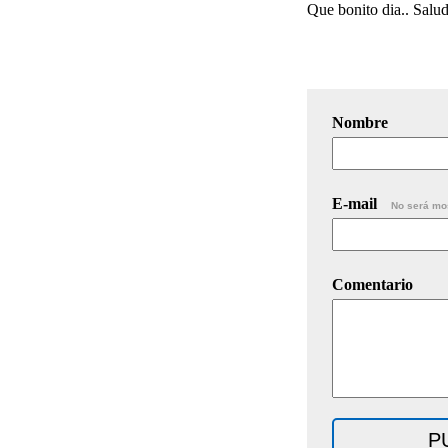
Que bonito dia.. Salu
Nombre
E-mail
No será mo
Comentario