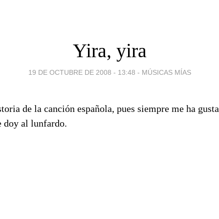
Yira, yira
19 DE OCTUBRE DE 2008 - 13:48
-
MÚSICAS MÍAS
storia de la canción española, pues siempre me ha gust
 doy al lunfardo.