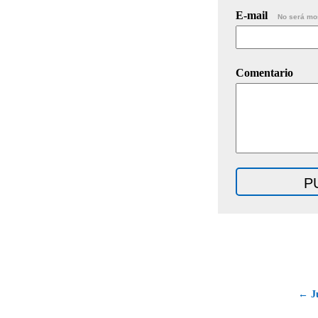
E-mail
No será mo
Comentario
← Ju