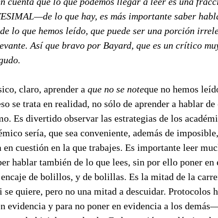
en cuenta que lo que podemos llegar a leer es una fra
ESIMAL—de lo que hay, es más importante saber habla
de lo que hemos leído, que puede ser una porción irrel
evante. Así que bravo por Bayard, que es un crítico mu
gudo.
co, claro, aprender a
que no se note
que no hemos leíd
so se trata en realidad, no sólo de aprender a hablar de 
o. Es divertido observar las estrategias de los académi
émico sería, que sea conveniente, además de imposible,
ea en cuestión en la que trabajes. Es importante leer m
r hablar también de lo que lees, sin por ello poner en 
 encaje de bolillos, y de bolillas. Es la mitad de la carr
si se quiere, pero no una mitad a descuidar. Protocolos 
en evidencia y para no poner en evidencia a los demás