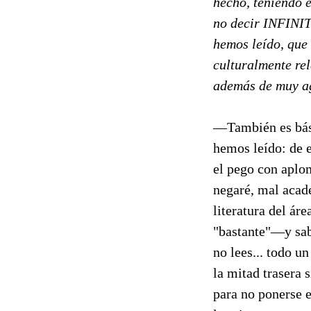
hecho, teniendo 
no decir INFINIT
hemos leído, que 
culturalmente rel
además de muy a
—También es bási
hemos leído: de e
el pego con aplom
negaré, mal acad
literatura del ár
"bastante"—y sabe
no lees... todo un
la mitad trasera 
para no ponerse 