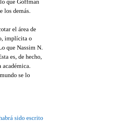
 lo que Goffman
de los demás.
tar el área de
, implícita o
 Lo que Nassim N.
sta es, de hecho,
ia académica.
 mundo se lo
abrá sido escrito