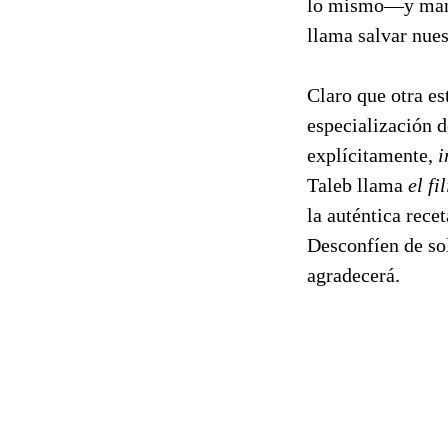
lo mismo—y mante
llama salvar nues
Claro que otra e
especialización d
explícitamente,
i
Taleb llama
el f
la auténtica rece
Desconfíen de so
agradecerá.