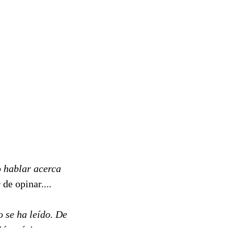
 hablar acerca
de opinar....
o se h
a leído. De