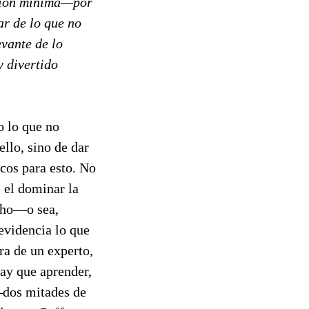
cción mínima—por
r de lo que no
evante de lo
y divertido
o lo que no
ello, sino de dar
cos para esto. No
 el dominar la
ucho—o sea,
evidencia lo que
era de un experto,
hay que aprender,
—dos mitades de