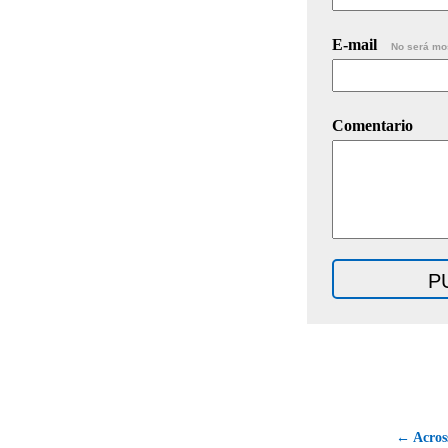
E-mail
No será mo
Comentario
← Across