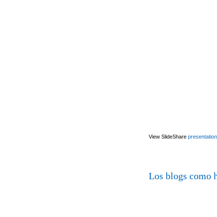
View SlideShare
presentation
Los blogs como h