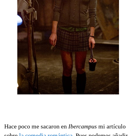
Hace poco me sacaron en
Ibercampus
mi artículo
sobre
la comedia romántica
. Pues podemos añadir