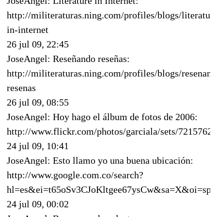
JoseAngel: Literature in Internet:
http://militeraturas.ning.com/profiles/blogs/literatur
in-internet
26 jul 09, 22:45
JoseAngel: Reseñando reseñas:
http://militeraturas.ning.com/profiles/blogs/resenand
resenas
26 jul 09, 08:55
JoseAngel: Hoy hago el álbum de fotos de 2006:
http://www.flickr.com/photos/garciala/sets/721576
24 jul 09, 10:41
JoseAngel: Esto llamo yo una buena ubicación:
http://www.google.com.co/search?
hl=es&ei=t65oSv3CJoKltgee67ysCw&sa=X&oi=spel
24 jul 09, 00:02