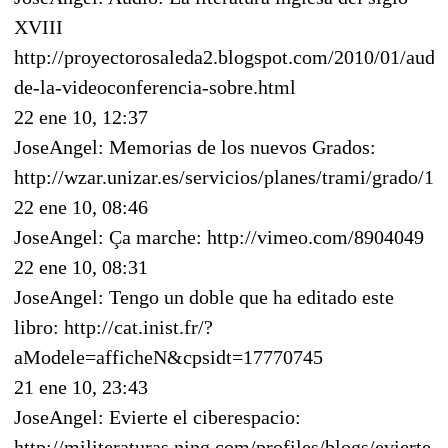
XVIII
http://proyectorosaleda2.blogspot.com/2010/01/audi
de-la-videoconferencia-sobre.html
22 ene 10, 12:37
JoseAngel: Memorias de los nuevos Grados:
http://wzar.unizar.es/servicios/planes/trami/grado/1
22 ene 10, 08:46
JoseAngel: Ça marche: http://vimeo.com/8904049
22 ene 10, 08:31
JoseAngel: Tengo un doble que ha editado este
libro: http://cat.inist.fr/?
aModele=afficheN&cpsidt=17770745
21 ene 10, 23:43
JoseAngel: Evierte el ciberespacio:
http://militeraturas.ning.com/profiles/blogs/evierte-