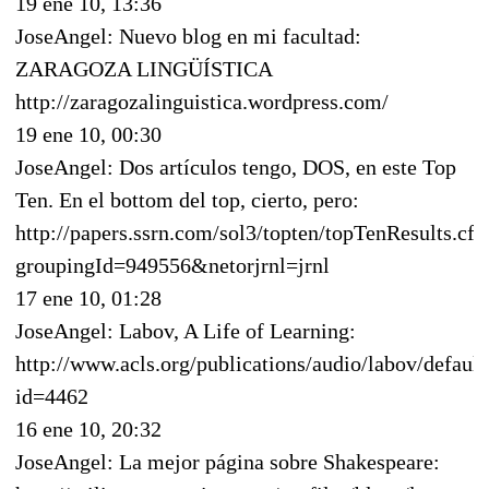
19 ene 10, 13:36
JoseAngel: Nuevo blog en mi facultad:
ZARAGOZA LINGÜÍSTICA
http://zaragozalinguistica.wordpress.com/
19 ene 10, 00:30
JoseAngel: Dos artículos tengo, DOS, en este Top
Ten. En el bottom del top, cierto, pero:
http://papers.ssrn.com/sol3/topten/topTenResults.cf
groupingId=949556&netorjrnl=jrnl
17 ene 10, 01:28
JoseAngel: Labov, A Life of Learning:
http://www.acls.org/publications/audio/labov/default
id=4462
16 ene 10, 20:32
JoseAngel: La mejor página sobre Shakespeare: