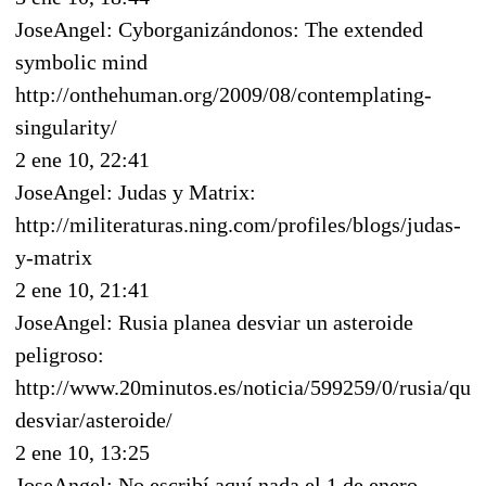
JoseAngel: Cyborganizándonos: The extended
symbolic mind
http://onthehuman.org/2009/08/contemplating-
singularity/
2 ene 10, 22:41
JoseAngel: Judas y Matrix:
http://militeraturas.ning.com/profiles/blogs/judas-
y-matrix
2 ene 10, 21:41
JoseAngel: Rusia planea desviar un asteroide
peligroso:
http://www.20minutos.es/noticia/599259/0/rusia/quie
desviar/asteroide/
2 ene 10, 13:25
JoseAngel: No escribí aquí nada el 1 de enero,