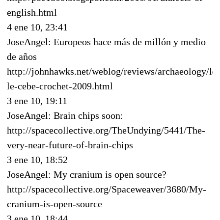
english.html
4 ene 10, 23:41
JoseAngel: Europeos hace más de millón y medio
de años
http://johnhawks.net/weblog/reviews/archaeology/lo
le-cebe-crochet-2009.html
3 ene 10, 19:11
JoseAngel: Brain chips soon:
http://spacecollective.org/TheUndying/5441/The-
very-near-future-of-brain-chips
3 ene 10, 18:52
JoseAngel: My cranium is open source?
http://spacecollective.org/Spaceweaver/3680/My-
cranium-is-open-source
3 ene 10, 18:44