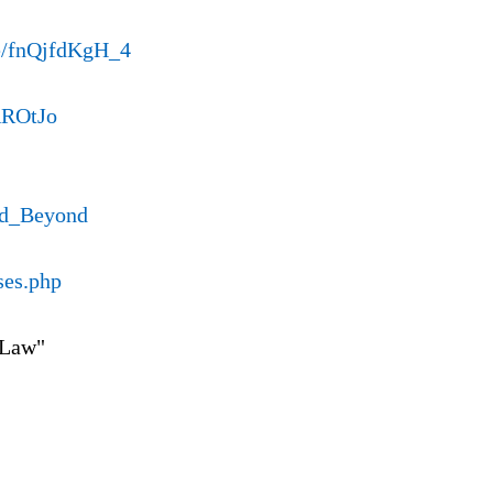
be/fnQjfdKgH_4
AROtJo
nd_Beyond
ses.php
 Law"