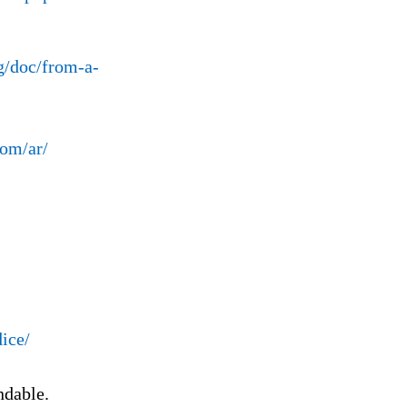
rg/doc/from-a-
om/ar/
ice/
dable.