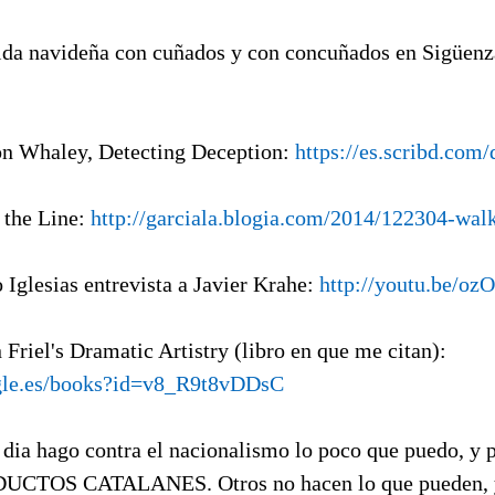
da navideña con cuñados y con concuñados en Sigüe
on Whaley, Detecting Deception:
https://es.scribd.com
 the Line:
http://garciala.blogia.com/2014/122304-walk
o Iglesias entrevista a Javier Krahe:
http://youtu.be/oz
n Friel's Dramatic Artistry (libro en que me citan):
ogle.es/books?id=v8_R9t8vDDsC
 dia hago contra el nacionalismo lo poco que puedo, y 
CTOS CATALANES. Otros no hacen lo que pueden, y 