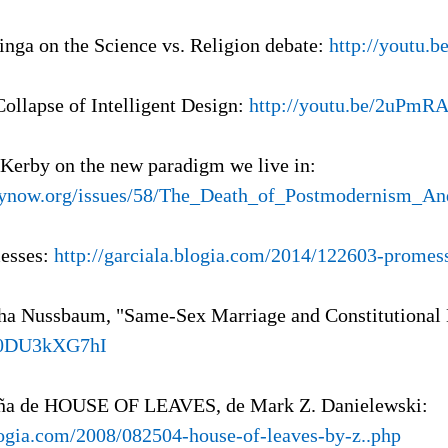
tinga on the Science vs. Religion debate:
http://youtu.
Collapse of Intelligent Design:
http://youtu.be/2uPmR
 Kerby on the new paradigm we live in:
phynow.org/issues/58/The_Death_of_Postmodernism_A
esses:
http://garciala.blogia.com/2014/122603-promes
ha Nussbaum, "Same-Sex Marriage and Constitutional
/a0DU3kXG7hI
eña de HOUSE OF LEAVES, de Mark Z. Danielewski:
blogia.com/2008/082504-house-of-leaves-by-z..php