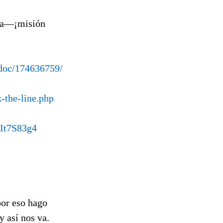
nza—¡misión
/doc/174636759/
-the-line.php
OIt7S83g4
por eso hago
así nos va.