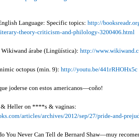
English Language: Specific topics:
http://booksreadr.o
literary-theory-criticism-and-philology-3200406.html
a Wikiwand árabe (Lingüística):
http://www.wikiwand.c
mimic octopus (min. 9):
http://youtu.be/441rRHOHx5c
que joderse con estos americanos—coño!
 & Heller on ****s & vaginas:
ks.com/articles/archives/2012/sep/27/pride-and-prejud
ndo You Never Can Tell de Bernard Shaw—muy recomen