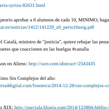
erta-syriza-82631.html
gatorio aprobar a 6 alumnos de cada 10, MINIMO, haga
izar.es/noticias/1412/141229_z0_perio10asig.pdf
el Catalá, ministro de "justicia", quiere rebajar las pena
quetes que coaccionen en las huelgas #canalla
son on Aliens:
http://ssrn.com/abstract=2543435
ltimo Sin Complejos del año:
ibertaddigital.com/fonoteca/2014-12-28/sin-complejos-c
io XIX:
http://garciala.blogia.com/2014/122804-biblio-