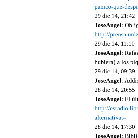
panico-que-despi
29 dic 14, 21:42
JoseAngel
: Obli
http://prensa.un
29 dic 14, 11:10
JoseAngel
: Rafa
hubiera) a los pi
29 dic 14, 09:39
JoseAngel
: Addi
28 dic 14, 20:55
JoseAngel
: El ú
http://esradio.l
alternativas-
28 dic 14, 17:30
JoseAngel
: Bibl