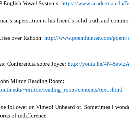
RP English Vowel Systems:
https://www.academia.edu/5
man's superstition is his friend's solid truth and commo
Cries over Rahoon:
http://www.poemhunter.com/poem/
es: Conferencia sobre Joyce:
http://youtu.be/4N-5swE
John Milton Reading Room:
outh.edu/~milton/reading_room/contents/text.shtml
one follower on Vimeo! Unheard of. Sometimes I wonde
horus of indifference.