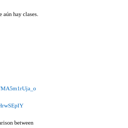
e aún hay clases.
be/MA5m1rUja_o
QHrwSEpIY
arison between