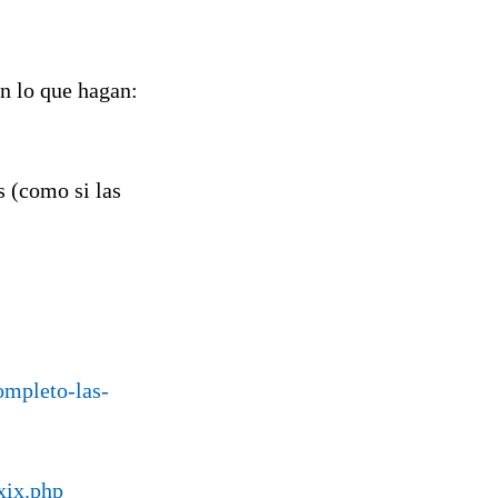
n lo que hagan:
s (como si las
ompleto-las-
xix.php