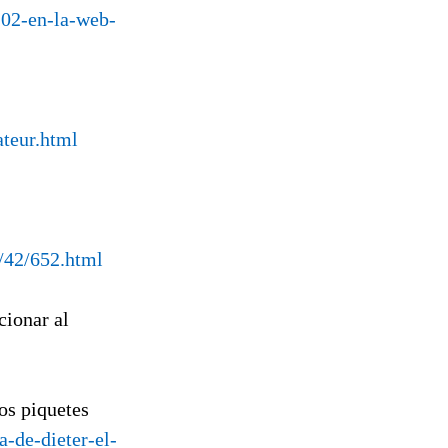
102-en-la-web-
ateur.html
/42/652.html
cionar al
os piquetes
a-de-dieter-el-