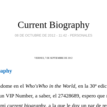
Current Biography
08 DE OCTUBRE DE 2012 - 11:42
-
PERSONALES
VIERNES, 7 DE SEPTIEMBRE DE 2012
raphy
ndome en el
Who'sWho in the World,
en la 30ª edic
un VIP Number, a saber, el 27428689, espero que 
s mi
current biography,
a la que le doy un par de re