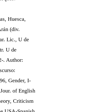
s, Huesca,
rán (div.
r. Lic., U de
r. U de
2-. Author:
scurso:
996, Gender, I-
Jour. of English
heory, Criticism
tee USA-Spanish