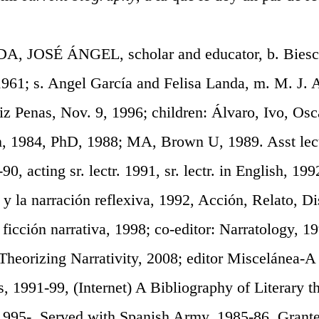
 JOSÉ ÁNGEL, scholar and educator, b. Biesca
1961; s. Angel García and Felisa Landa, m. M. J. A
iz Penas, Nov. 9, 1996; children: Álvaro, Ivo, Osca
n, 1984, PhD, 1988; MA, Brown U, 1989. Asst lect
0, acting sr. lectr. 1991, sr. lectr. in English, 199
y la narración reflexiva, 1992, Acción, Relato, Di
 ficción narrativa, 1998; co-editor: Narratology, 1
Theorizing Narrativity, 2008; editor Miscelánea-A 
, 1991-99, (Internet) A Bibliography of Literary t
 1995-. Served with Spanish Army, 1985-86. Gran