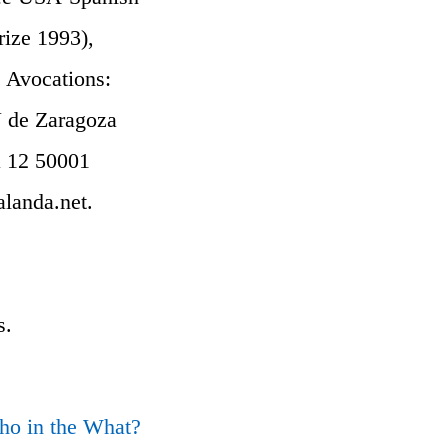
ize 1993),
. Avocations:
U de Zaragoza
a 12 50001
landa.net.
s.
o in the What?