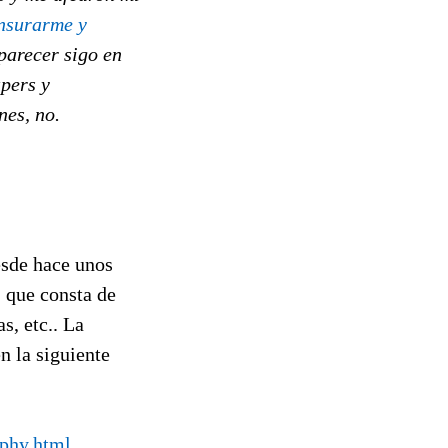
nsurarme y
parecer sigo en
apers y
nes, no.
esde hace unos
, que consta de
s, etc.. La
n la siguiente
aphy.html