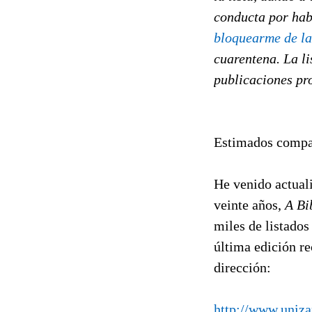
conducta por hab
bloquearme de la 
cuarentena.
La li
publicaciones pr
Estimados compa
He venido actuali
veinte años,
A Bi
miles de listados
última edición re
dirección:
http://www.uniza