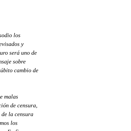
sodio los
evisados y
turo será uno de
nsaje sobre
súbito cambio de
de malas
ción de censura,
 de la censura
emos los