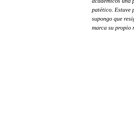
académicos una pa
patético. Estuve
supongo que resig
marca su propio n