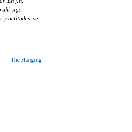
r. En fin,
o ahí sigo—
 y actitudes, se
The Hanging