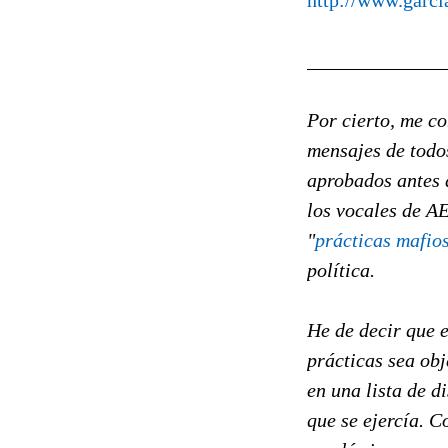
http://www.garci
______________
Por cierto, me co
mensajes de todos
aprobados antes d
los vocales de A
"
prácticas mafio
política.
He de decir que e
prácticas sea obj
en una lista de d
que se ejercía. C