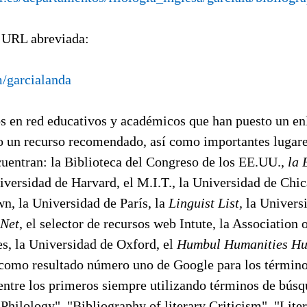
 URL abreviada:
m/garcialanda
s en red educativos y académicos que han puesto un enl
o un recurso recomendado, así como importantes lugares
cuentran: la Biblioteca del Congreso de los EE.UU.,
la 
iversidad de Harvard, el M.I.T., la Universidad de Chic
n, la Universidad de París, la
Linguist List,
la Univers
Net
, el selector de recursos web Intute, la Association
es, la Universidad de Oxford, el
Humbul Humanities H
 como resultado número uno de Google para los términos
 entre los primeros siempre utilizando términos de bú
Philology", "Bibliography of literary Criticism", "Liter