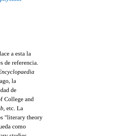
ace a esta la
 de referencia.
Encyclopaedia
ago, la
idad de
 of College and
ub
, etc. La
 "literary theory
squeda como
ary studies