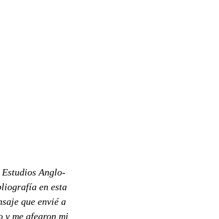
e Estudios Anglo-
liografía en esta
nsaje que envié a
o y me afearon mi