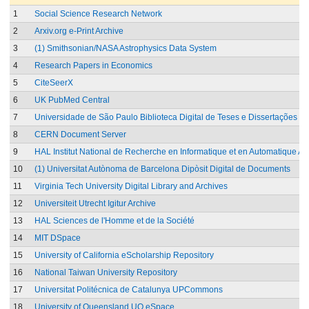
1
Social Science Research Network
2
Arxiv.org e-Print Archive
3
(1) Smithsonian/NASA Astrophysics Data System
4
Research Papers in Economics
5
CiteSeerX
6
UK PubMed Central
7
Universidade de São Paulo Biblioteca Digital de Teses e Dissertações
8
CERN Document Server
9
HAL Institut National de Recherche en Informatique et en Automatique Ar
10
(1) Universitat Autònoma de Barcelona Dipòsit Digital de Documents
11
Virginia Tech University Digital Library and Archives
12
Universiteit Utrecht Igitur Archive
13
HAL Sciences de l'Homme et de la Société
14
MIT DSpace
15
University of California eScholarship Repository
16
National Taiwan University Repository
17
Universitat Politécnica de Catalunya UPCommons
18
University of Queensland UQ eSpace