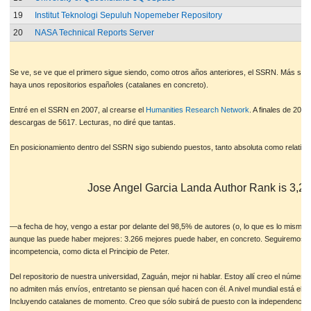
19
Institut Teknologi Sepuluh Nopemeber Repository
20
NASA Technical Reports Server
Se ve, se ve que el primero sigue siendo, como otros años anteriores, el SSRN. Más sorp
haya unos repositorios españoles (catalanes en concreto).
Entré en el SSRN en 2007, al crearse el
Humanities Research Network
. A finales de 2012
descargas de 5617. Lecturas, no diré que tantas.
En posicionamiento dentro del SSRN sigo subiendo puestos, tanto absoluta como relativ
Jose Angel Garcia Landa Author Rank is 3,26
—a fecha de hoy, vengo a estar por delante del 98,5% de autores (o, lo que es lo mismo, 
aunque las puede haber mejores: 3.266 mejores puede haber, en concreto. Seguiremos esc
incompetencia, como dicta el Principio de Peter.
Del repositorio de nuestra universidad, Zaguán, mejor ni hablar. Estoy allí creo el número
no admiten más envíos, entretanto se piensan qué hacen con él. A nivel mundial está el 57
Incluyendo catalanes de momento. Creo que sólo subirá de puesto con la independencia 