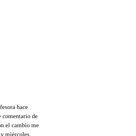
ofesora hace
e comentario de
con el cambio me
 y miércoles.