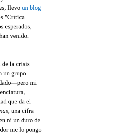
es, llevo
un blog
s "Crítica
os esperados,
 han venido.
de la crisis
ba un grupo
uedado—pero mi
cenciatura,
ad que da el
nas,
una cifra
en ni un duro de
nador me lo pongo