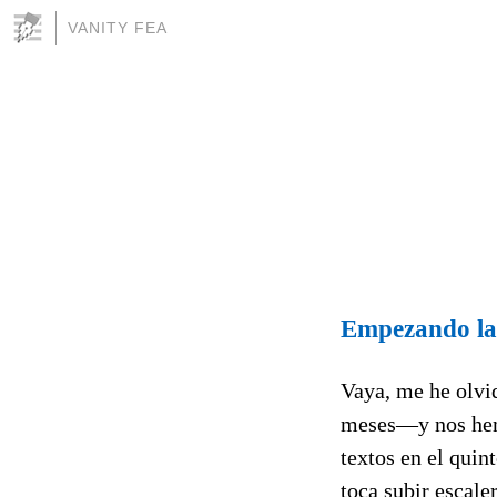
VANITY FEA
Empezando las
Vaya, me he olvid
meses—y nos hemo
textos en el quin
toca subir escale