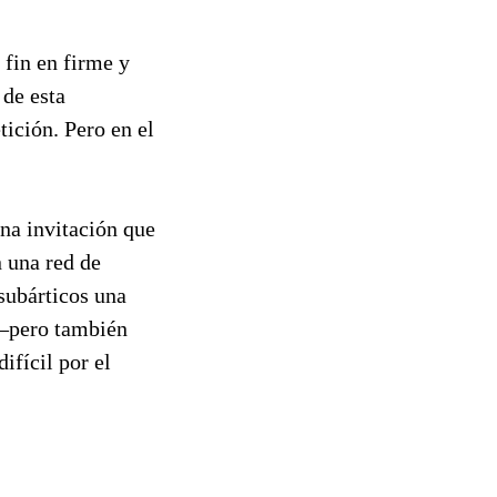
 fin en firme y
 de esta
ición. Pero en el
una invitación que
n una red de
 subárticos una
r—pero también
ifícil por el