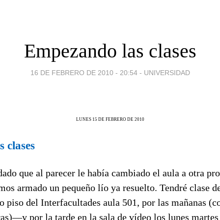
Empezando las clases
16 DE FEBRERO DE 2010 - 20:54
-
UNIVERSIDAD
LUNES 15 DE FEBRERO DE 2010
 clases
ado que al parecer le había cambiado el aula a otra pr
s armado un pequeño lío ya resuelto. Tendré clase d
to piso del Interfacultades aula 501, por las mañanas (
ras)—y por la tarde en la sala de vídeo los lunes martes