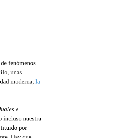
o de fenómenos
ilo, unas
lidad moderna,
la
duales e
o incluso nuestra
tituido por
ente. Hay que