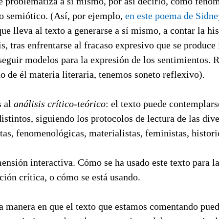
y se problematiza a sí mismo, por así decirlo, como fenó
o semiótico. (Así, por ejemplo,
en este poema de Sidne
que lleva al texto a generarse a sí mismo, a contar la his
s, tras enfrentarse al fracaso expresivo que se produce 
 seguir modelos para la expresión de los sentimientos. 
o de él materia literaria, tenemos soneto reflexivo).
s al
análisis crítico-teórico
: el texto puede contemplar
distintos, siguiendo los protocolos de lectura de las div
tas, fenomenológicas, materialistas, feministas, historic
mensión interactiva. Cómo se ha usado este texto para 
ición crítica, o cómo se está usando.
 la manera en que el texto que estamos comentando pue