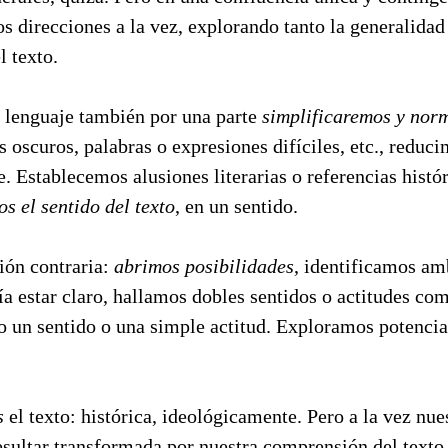
s direcciones a la vez, explorando tanto la generalida
l texto.
l lenguaje también por una parte
simplificaremos y nor
 oscuros, palabras o expresiones difíciles, etc., reduci
e. Establecemos alusiones literarias o referencias histó
s el sentido del texto
, en un sentido.
ción contraria:
abrimos posibilidades
, identificamos a
a estar claro, hallamos dobles sentidos o actitudes co
o un sentido o una simple actitud. Exploramos potencial
s
el texto: histórica, ideológicamente. Pero a la vez nue
esultar transformada por nuestra comprensión del text