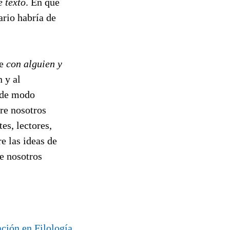
 texto
. En qué
ario habría de
ce
con alguien y
 y al
o de modo
bre nosotros
es, lectores,
e las ideas de
re nosotros
ción en Filología