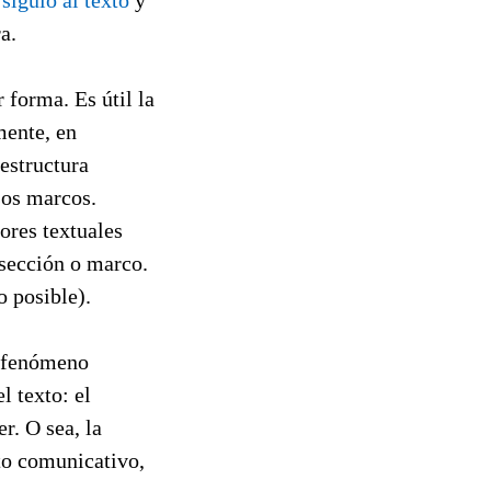
 siguió al texto
y
a.
 forma. Es útil la
mente, en
estructura
esos marcos.
ores textuales
 sección o marco.
o posible).
o fenómeno
l texto: el
r. O sea, la
to comunicativo,