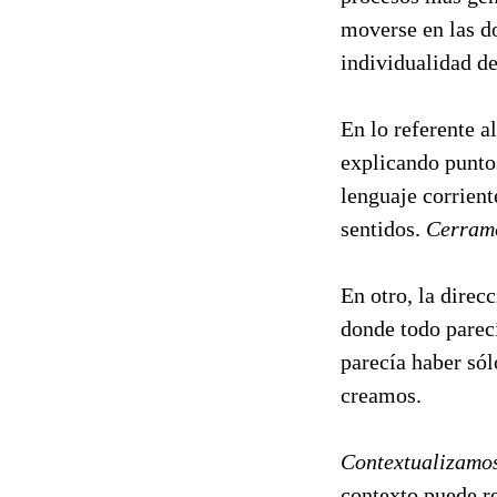
moverse en las do
individualidad de
En lo referente a
explicando puntos
lenguaje corrient
sentidos.
Cerramo
En otro, la direc
donde todo parecí
parecía haber sól
creamos.
Contextualizamo
contexto puede r