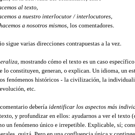
acemos al texto,
acemos a nuestro interlocutor / interlocutores,
 hacemos a nosotros mismos,
los comentadores.
o sigue varias direcciones contrapuestas a la vez.
eraliza,
mostrando cómo el texto es un caso específic
 lo constituyen, generan, o explican. Un idioma, un est
s fenómenos históricos - la civilización, la individua
 evolución, etc.
l comentario debería
identificar los aspectos más indivi
texto, y profundizar en ellos: ayudarnos a ver el texto (
mo un fenómeno único e irrepetible. Explicable, sí; cons
erales, quizá. Pero en una confluencia única y conting