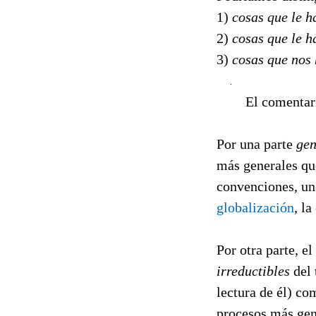
1)
cosas que le h
2)
cosas que le h
3)
cosas que nos
El comentari
Por una parte
gen
más generales que
convenciones, uno
globalización
, la
Por otra parte, e
irreductibles
del 
lectura de él) co
procesos más gen