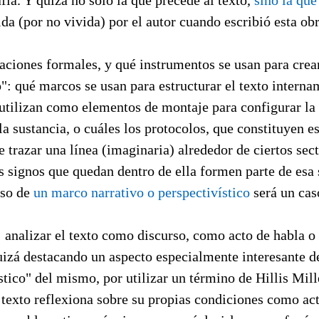
afía. Y quizá no sólo la que precede al texto,
sino la que
da (por no vivida) por el autor cuando escribió esta obr
ciones formales, y qué instrumentos se usan para crear
: qué marcos se usan para estructurar el texto interna
utilizan como elementos de montaje para configurar la 
 la sustancia, o cuáles los protocolos, que constituyen 
trazar una línea (imaginaria) alrededor de ciertos sect
s signos que quedan dentro de ella formen parte de esa
uso de
un marco narrativo o perspectivístico
será un cas
:
analizar el texto como discurso, como acto de habla 
izá destacando un aspecto especialmente interesante de
ico" del mismo, por utilizar un término de Hillis Mille
 texto reflexiona sobre su propias condiciones como ac