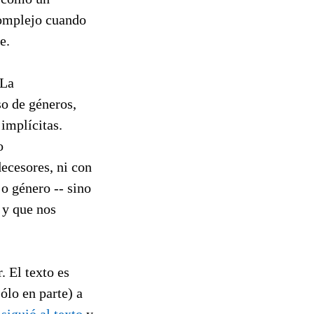
omplejo cuando
e.
 La
so de géneros,
 implícitas.
o
decesores, ni con
o género -- sino
 y que nos
. El texto es
ólo en parte) a