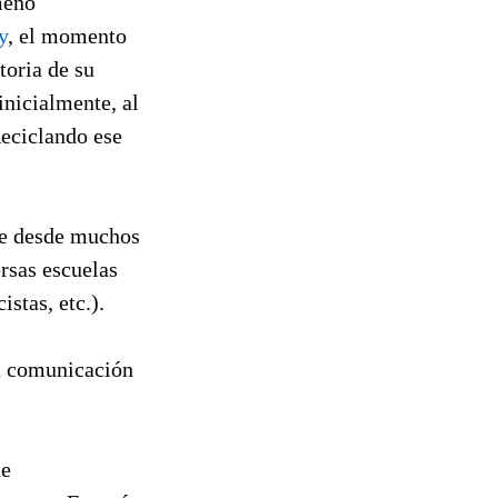
meno
y
, el momento
toria de su
inicialmente, al
Reciclando ese
se desde muchos
ersas escuelas
istas, etc.).
la comunicación
de