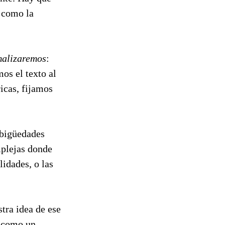
d como la
malizaremos
:
mos el texto al
ricas, fijamos
mbigüedades
mplejas donde
idades, o las
stra idea de ese
o como un