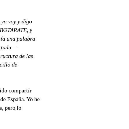
 yo voy y digo
un BOTARATE, y
bía una palabra
ertada—
tructura de las
cillo de
rido compartir
s de España. Yo he
, pero lo