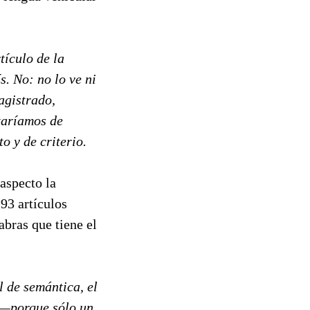
tículo de la
s. No: no lo ve ni
agistrado,
taríamos de
o y de criterio.
aspecto la
193 artículos
abras que tiene el
l de semántica, el
is—porque sólo un