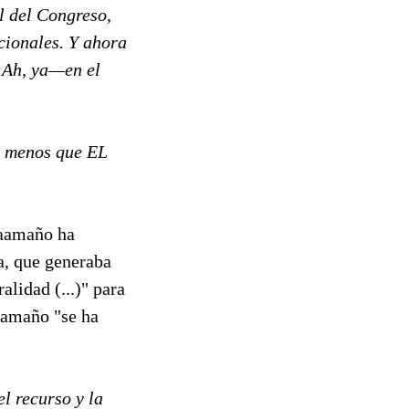
al del Congreso,
cionales. Y ahora
? Ah, ya—en el
da menos que EL
Caamaño ha
a, que generaba
alidad (...)" para
Caamaño "se ha
el recurso y la