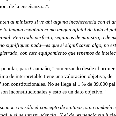
ión, de la enseñanza...".
nten al ministro si ve ahí alguna incoherencia con el ar
e la lengua española como lengua oficial de todo el paí
cional. Pero todo perfecto, seguimos de ministro, o de m
no signifiquen nada—es que si significasen algo, no es
gistrado, con este equipamiento que tenemos de intelect
n popular, para Caamaño, "comenzando desde el primer 
ima de interpretable tiene una valoración objetiva, de 
 son constitucionales. No se llega al 1 % de 39.000 pal
 son inconstitucionales y esto es un dato objetivo."
sconoce no sólo el concepto de sintaxis, sino también e
tual, y el de jurisprudencia. Y el de prudencia sin jur