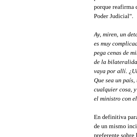
porque reafirma 
Poder Judicial".
Ay, miren, un det
es muy complicado
pega cenas de min
de la bilateralid
vaya por allí. ¿
Que sea un país, 
cualquier cosa, y
el ministro con e
En definitiva par
de un mismo incis
preferente sobre 