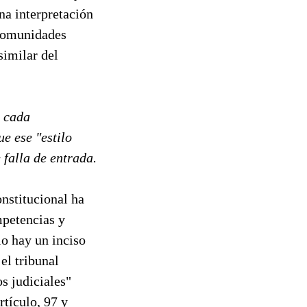
na interpretación
 Comunidades
similar del
n cada
e ese "estilo
 falla de entrada.
onstitucional ha
mpetencias y
lo hay un inciso
el tribunal
s judiciales"
rtículo, 97 y