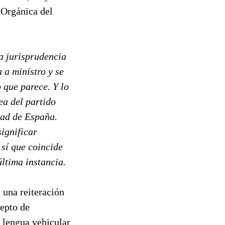
 Orgánica del
la jurisprudencia
 a ministro y se
 que parece. Y lo
ea del partido
dad de España.
significar
 sí que coincide
ltima instancia.
e una reiteración
cepto de
 lengua vehicular