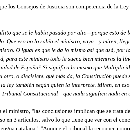
que los Consejos de Justicia son competencia de la Ley
allito que se le había pasado por alto—porque esto de 
. Que eso no lo sabía el ministro, vaya—y miren, llega
istro. O igual es que le da lo mismo así que asá, por lo
ad, para este ministro todo le suena bien mientras la lín
Unidad de España? Si significa lo mismo que Multiplici
u otro, o diecisiete, qué más da, la Constitución puede 
 la ley también según quien la interprete. Miren, en eso
l Tribunal Constitucional—que nada significa nada en ú
a el ministro, "las conclusiones implican que se trata d
o en 3 artículos, salvo lo que tiene que ver con el con
lengua catalana". "Aunque el tribunal la reconoce como