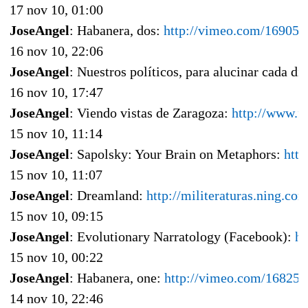
17 nov 10, 01:00
JoseAngel
: Habanera, dos:
http://vimeo.com/169050
16 nov 10, 22:06
JoseAngel
: Nuestros políticos, para alucinar cada dí
16 nov 10, 17:47
JoseAngel
: Viendo vistas de Zaragoza:
http://www.f
15 nov 10, 11:14
JoseAngel
: Sapolsky: Your Brain on Metaphors:
http
15 nov 10, 11:07
JoseAngel
: Dreamland:
http://militeraturas.ning.co
15 nov 10, 09:15
JoseAngel
: Evolutionary Narratology (Facebook):
ht
15 nov 10, 00:22
JoseAngel
: Habanera, one:
http://vimeo.com/168258
14 nov 10, 22:46