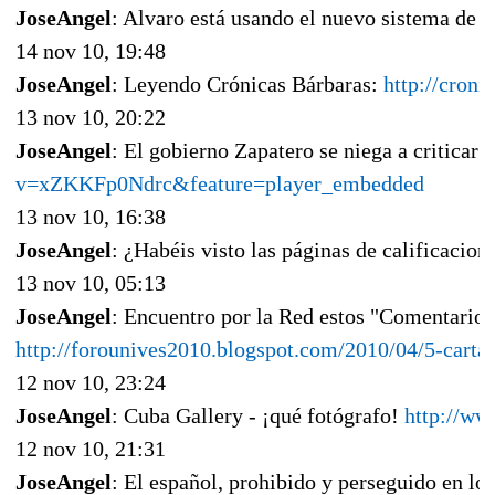
JoseAngel
: Alvaro está usando el nuevo sistema de Sk
14 nov 10, 19:48
JoseAngel
: Leyendo Crónicas Bárbaras:
http://croni
13 nov 10, 20:22
JoseAngel
: El gobierno Zapatero se niega a criticar
v=xZKKFp0Ndrc&feature=player_embedded
13 nov 10, 16:38
JoseAngel
: ¿Habéis visto las páginas de calificaci
13 nov 10, 05:13
JoseAngel
: Encuentro por la Red estos "Comentarios
http://forounives2010.blogspot.com/2010/04/5-carta-
12 nov 10, 23:24
JoseAngel
: Cuba Gallery - ¡qué fotógrafo!
http://ww
12 nov 10, 21:31
JoseAngel
: El español, prohibido y perseguido en l