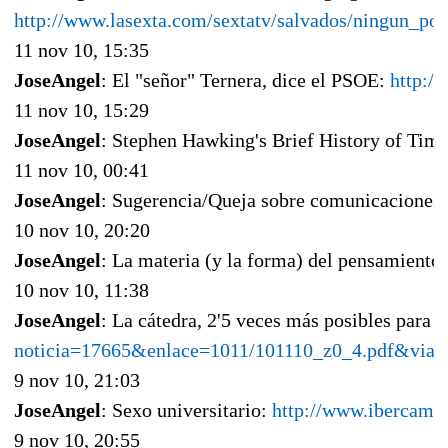
http://www.lasexta.com/sextatv/salvados/ningun_pol
11 nov 10, 15:35
JoseAngel
: El "señor" Ternera, dice el PSOE:
http:/
11 nov 10, 15:29
JoseAngel
: Stephen Hawking's Brief History of Time
11 nov 10, 00:41
JoseAngel
: Sugerencia/Queja sobre comunicaciones
10 nov 10, 20:20
JoseAngel
: La materia (y la forma) del pensamiento
10 nov 10, 11:38
JoseAngel
: La cátedra, 2'5 veces más posibles para
noticia=17665&enlace=1011/101110_z0_4.pdf&via
9 nov 10, 21:03
JoseAngel
: Sexo universitario:
http://www.ibercampu
9 nov 10, 20:55