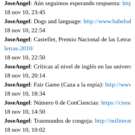
JoseAngel
: Aún seguimos esperando respuesta:
http
18 nov 10, 23:45
JoseAngel
: Dogs and language:
http://www.babelsda
18 nov 10, 22:54
JoseAngel
: Castellet, Premio Nacional de las Letras
letras-2010/
18 nov 10, 22:50
JoseAngel
: Críticas al nivel de inglés en las univers
18 nov 10, 20:14
JoseAngel
: Fair Game (Caza a la espía):
http://www.
18 nov 10, 18:34
JoseAngel
: Número 6 de ConCiencias:
https://cien
18 nov 10, 14:50
JoseAngel
: Trasmundos de congoja:
http://militera
18 nov 10, 10:02