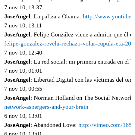
7 nov 10, 13:37
JoseAngel
: La paliza a Obama:
http://www.youtube
7 nov 10, 13:11
JoseAngel
: Felipe González viene a admitir que él e
felipe-gonzalez-revela-rechazo-volar-cupula-eta-2
7 nov 10, 12:40
JoseAngel
: La red social: mi primera entrada en el b
7 nov 10, 01:01
JoseAngel
: Libertad Digital con las víctimas del ter
7 nov 10, 00:55
JoseAngel
: Norman Holland on The Social Network
network-aspergers-and-your-brain
6 nov 10, 13:01
JoseAngel
: Abandoned Love:
http://vimeo.com/165
6 nov 10, 13:01