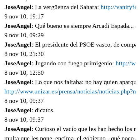
JoseAngel
: La vergüenza del Sahara:
http://vanityf
9 nov 10, 19:17
JoseAngel
: Qué bueno es siempre Arcadi Espada... a
9 nov 10, 09:29
JoseAngel
: El presidente del PSOE vasco, de compad
8 nov 10, 21:30
JoseAngel
: Jugando con fuego primigenio:
http://w
8 nov 10, 12:50
JoseAngel
: Lo que nos faltaba: no hay quien aparqu
http://www.unizar.es/prensa/noticias/noticias.ph
8 nov 10, 09:37
JoseAngel
: dicatos.
8 nov 10, 09:37
JoseAngel
: Curioso el vacío que les han hecho los 
multa que les pone, encima, el gobierno - qué poco a 