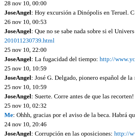
28 nov 10, 00:00
JoseAngel
: Hoy excursión a Dinópolis en Teruel. Co
26 nov 10, 00:53
JoseAngel
: Que no se sabe nada sobre si el Universo
201011230739.html
25 nov 10, 22:00
JoseAngel
: La fugacidad del tiempo:
http://www.you
25 nov 10, 10:59
JoseAngel
: José G. Delgado, pionero español de la n
25 nov 10, 10:59
JoseAngel
: Suerte. Corre antes de que las recorten!
25 nov 10, 02:32
Me
: Ohhh, gracias por el aviso de la beca. Habrá que 
24 nov 10, 20:46
JoseAngel
: Corrupción en las oposiciones:
http://ww