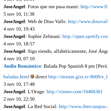
JoseAngel
: Fotos que me pasa mami:
http://www.fli
5 nov 10, 11:38
JoseAngel
: Web de Dino Valls:
http://www.dinovalls
4 nov 10, 19:43
JoseAngel
: Sophie Zelmani:
http://open.spotify.c
4 nov 10, 18:57
JoseAngel
: Sigo siendo, alfabéticamente, José Ánge
4 nov 10, 07:10
Audio Romántico
: Balada Pop Spanish 8 pm [Perú]
baladas.html
direct
http://stream.giss.tv:8000/e_
3 nov 10, 17:48
JoseAngel
: L'Orage:
http://vimeo.com/16466361
2 nov 10, 22:50
JoseAngel
: La Red Social:
http://www.ibercampus.es