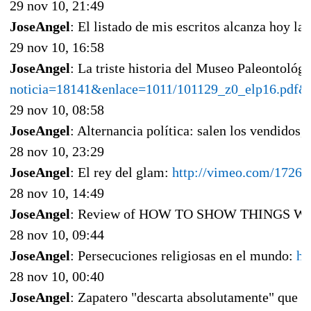
29 nov 10, 21:49
JoseAngel
: El listado de mis escritos alcanza hoy la
29 nov 10, 16:58
JoseAngel
: La triste historia del Museo Paleontológ
noticia=18141&enlace=1011/101129_z0_elp16.pdf
29 nov 10, 08:58
JoseAngel
: Alternancia política: salen los vendidos, 
28 nov 10, 23:29
JoseAngel
: El rey del glam:
http://vimeo.com/17260
28 nov 10, 14:49
JoseAngel
: Review of HOW TO SHOW THINGS 
28 nov 10, 09:44
JoseAngel
: Persecuciones religiosas en el mundo:
ht
28 nov 10, 00:40
JoseAngel
: Zapatero "descarta absolutamente" que va