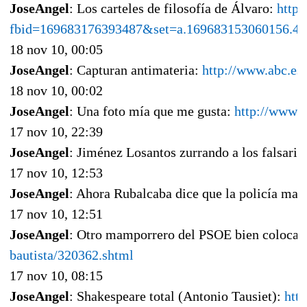
JoseAngel
: Los carteles de filosofía de Álvaro:
http
fbid=169683176393487&set=a.169683153060156.4
18 nov 10, 00:05
JoseAngel
: Capturan antimateria:
http://www.abc.es
18 nov 10, 00:02
JoseAngel
: Una foto mía que me gusta:
http://www.f
17 nov 10, 22:39
JoseAngel
: Jiménez Losantos zurrando a los falsario
17 nov 10, 12:53
JoseAngel
: Ahora Rubalcaba dice que la policía mar
17 nov 10, 12:51
JoseAngel
: Otro mamporrero del PSOE bien coloca
bautista/320362.shtml
17 nov 10, 08:15
JoseAngel
: Shakespeare total (Antonio Tausiet):
htt