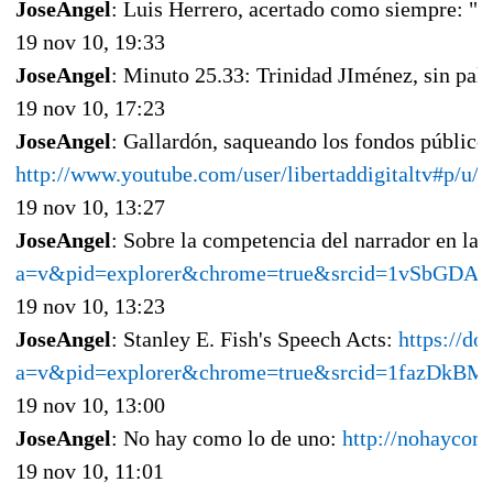
JoseAngel
: Luis Herrero, acertado como siempre: "A 
19 nov 10, 19:33
JoseAngel
: Minuto 25.33: Trinidad JIménez, sin pal
19 nov 10, 17:23
JoseAngel
: Gallardón, saqueando los fondos públicos
http://www.youtube.com/user/libertaddigitaltv#p/u
19 nov 10, 13:27
JoseAngel
: Sobre la competencia del narrador en la 
a=v&pid=explorer&chrome=true&srcid=1vSbGDA
19 nov 10, 13:23
JoseAngel
: Stanley E. Fish's Speech Acts:
https://do
a=v&pid=explorer&chrome=true&srcid=1fazDk
19 nov 10, 13:00
JoseAngel
: No hay como lo de uno:
http://nohaycom
19 nov 10, 11:01