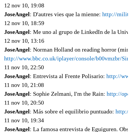
12 nov 10, 19:08
JoseAngel
: D'autres vies que la mienne:
http://milit
12 nov 10, 18:59
JoseAngel
: Me uno al grupo de LinkedIn de la Univ
12 nov 10, 13:16
JoseAngel
: Norman Holland on reading horror (minu
http://www.bbc.co.uk/iplayer/console/b00vmzbr/S
11 nov 10, 22:50
JoseAngel
: Entrevista al Frente Polisario:
http://w
11 nov 10, 21:08
JoseAngel
: Sophie Zelmani, I'm the Rain:
http://op
11 nov 10, 20:50
JoseAngel
: Más sobre el equilibrio puntuado:
http:/
11 nov 10, 19:34
JoseAngel
: La famosa entrevista de Eguiguren. Obse