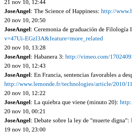
21 nov 10, 12:44
JoseAngel
: The Science of Happiness:
http://www.be
20 nov 10, 20:50
JoseAngel
: Ceremonia de graduación de Filología In
v=47Ui-EGzl3A&feature=more_related
20 nov 10, 13:28
JoseAngel
: Habanera 3:
http://vimeo.com/17024095
20 nov 10, 12:43
JoseAngel
: En Francia, sentencias favorables a despi
http://www.lemonde.fr/technologies/article/2010/11/
20 nov 10, 12:22
JoseAngel
: La quiebra que viene (minuto 20):
http:
20 nov 10, 00:21
JoseAngel
: Debate sobre la ley de "muerte digna":
h
19 nov 10, 23:00