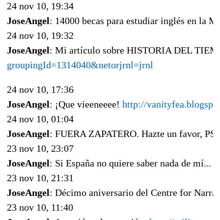
24 nov 10, 19:34
JoseAngel
: 14000 becas para estudiar inglés en la 
24 nov 10, 19:32
JoseAngel
: Mi artículo sobre HISTORIA DEL TIEMP
groupingId=1314040&netorjrnl=jrnl
24 nov 10, 17:36
JoseAngel
: ¡Que vieeneeee!
http://vanityfea.blogspo
24 nov 10, 01:04
JoseAngel
: FUERA ZAPATERO. Hazte un favor, P
23 nov 10, 23:07
JoseAngel
: Si España no quiere saber nada de mí...
h
23 nov 10, 21:31
JoseAngel
: Décimo aniversario del Centre for Narra
23 nov 10, 11:40