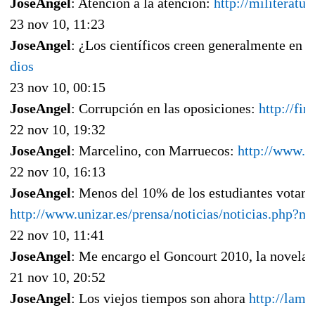
JoseAngel
: Atención a la atención:
http://militeratu
23 nov 10, 11:23
JoseAngel
: ¿Los científicos creen generalmente en 
dios
23 nov 10, 00:15
JoseAngel
: Corrupción en las oposiciones:
http://fi
22 nov 10, 19:32
JoseAngel
: Marcelino, con Marruecos:
http://www.y
22 nov 10, 16:13
JoseAngel
: Menos del 10% de los estudiantes votan a
http://www.unizar.es/prensa/noticias/noticias.php?
22 nov 10, 11:41
JoseAngel
: Me encargo el Goncourt 2010, la novel
21 nov 10, 20:52
JoseAngel
: Los viejos tiempos son ahora
http://lami