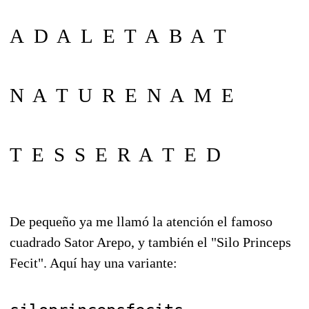
A D A L E T A B A T
N A T U R E N A M E
T E S S E R A T E D
De pequeño ya me llamó la atención el famoso
cuadrado Sator Arepo, y también el "Silo Princeps
Fecit". Aquí hay una variante: