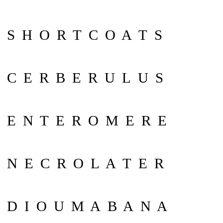
S H O R T C O A T S
C E R B E R U L U S
E N T E R O M E R E
N E C R O L A T E R
D I O U M A B A N A