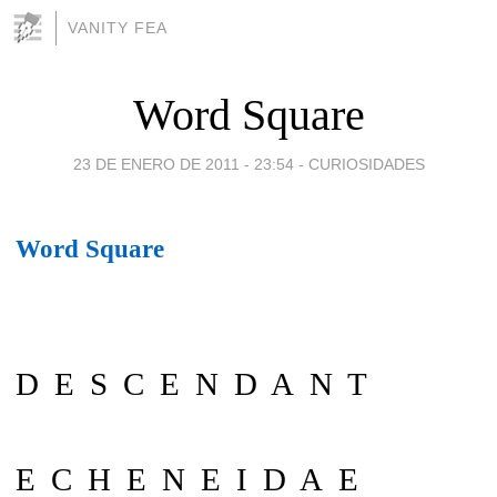
VANITY FEA
Word Square
23 DE ENERO DE 2011 - 23:54
-
CURIOSIDADES
Word Square
D E S C E N D A N T
E C H E N E I D A E