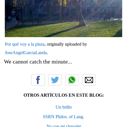
Por qué voy a la plaza
, originally uploaded by
JoseAngelGarciaLanda
.
We cannot catch the minute...
OTROS ARTÍCULOS EN ESTE BLOG:
Un brillo
SSRN Philos. of Lang.
Yo con mi chavalet