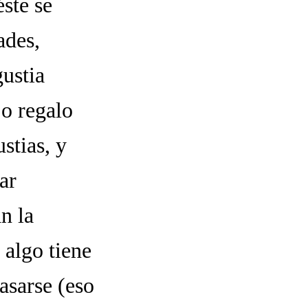
ste se
ades,
gustia
 o regalo
stias, y
ar
n la
 algo tiene
asarse (eso