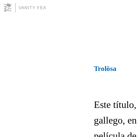
VANITY FEA
Trolösa
Este título
gallego, en
película d