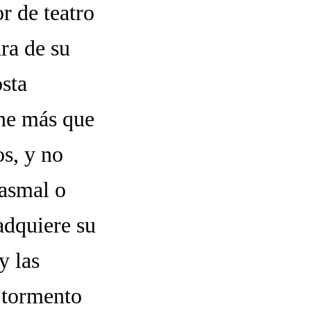
r de teatro
ra de su
sta
ene más que
os, y no
tasmal o
adquiere su
y las
n tormento