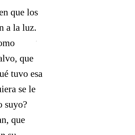
en que los
 a la luz.
como
alvo, que
ué tuvo esa
iera se le
o suyo?
an, que