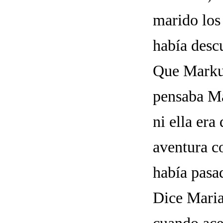
marido los
había descu
Que Markus
pensaba Ma
ni ella er
aventura co
había pasa
Dice Maria