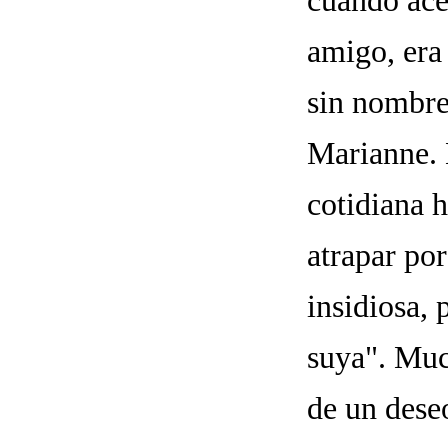
cuando ace
amigo, era
sin nombre 
Marianne. 
cotidiana 
atrapar por
insidiosa, 
suya". Muc
de un dese