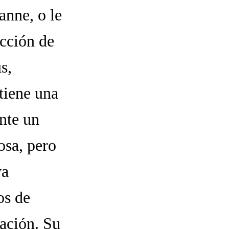
anne, o le
ucción de
s,
tiene una
nte un
osa, pero
va
os de
lación. Su