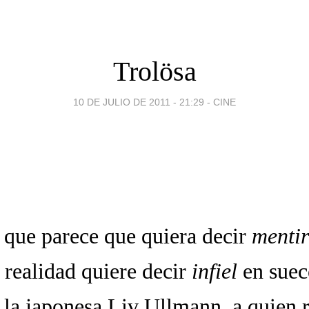
Trolösa
10 DE JULIO DE 2011 - 21:29
-
CINE
, que parece que quiera decir
menti
 realidad quiere decir
infiel
en suec
e la japonesa Liv Ullmann, a quien 