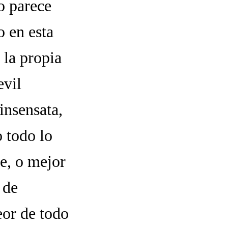
o parece
o en esta
r la propia
evil
insensata,
o todo lo
te, o mejor
 de
eor de todo