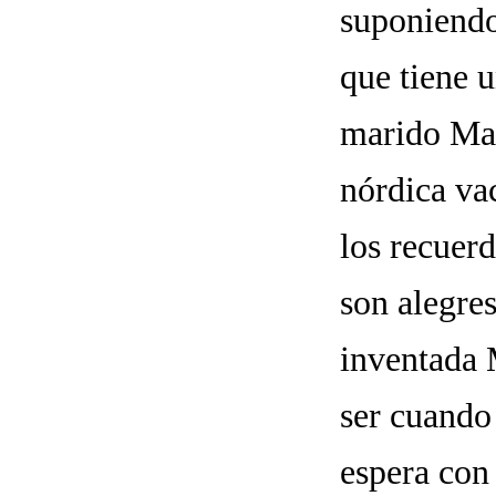
suponiendo
que tiene 
marido Mar
nórdica vac
los recuerd
son alegres
inventada 
ser cuando 
espera con