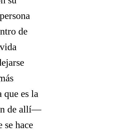
on su
 persona
entro de
 vida
dejarse
 más
 que es la
n de allí—
e se hace