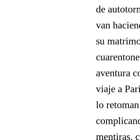
de autotor
van haciend
su matrimo
cuarentones
aventura c
viaje a Par
lo retoman
complicand
mentiras, 