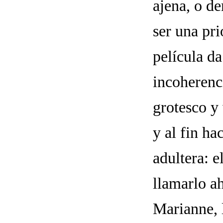
ajena, o de
ser una pr
película da
incoherenci
grotesco y 
y al fin ha
adultera: 
llamarlo ah
Marianne, l