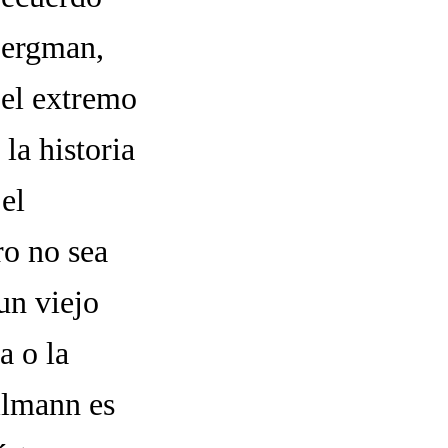
Bergman,
 el extremo
 la historia
el
ro no sea
n viejo
a o la
llmann es