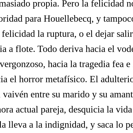
masiado propia. Pero la felicidad n
ioridad para Houellebecq, y tampoc
 felicidad la ruptura, o el dejar sali
a a flote. Todo deriva hacia el vod
vergonzoso, hacia la tragedia fea e 
cia el horror metafísico. El adulteri
el vaivén entre su marido y su aman
ora actual pareja, desquicia la vida
a lleva a la indignidad, y saca lo p