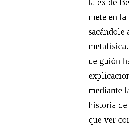
la ex de Be
mete en la 
sacándole a
metafísica
de guión h
explicacio
mediante l
historia d
que ver con