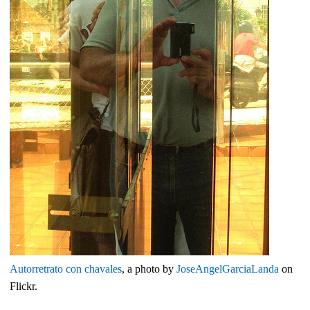
Autorretrato con chavales
, a photo by
JoseAngelGarciaLanda
on
Flickr.