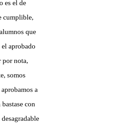
 es el de
e cumplible,
e alumnos que
e el aprobado
 por nota,
te, somos
i aprobamos a
 bastase con
l desagradable