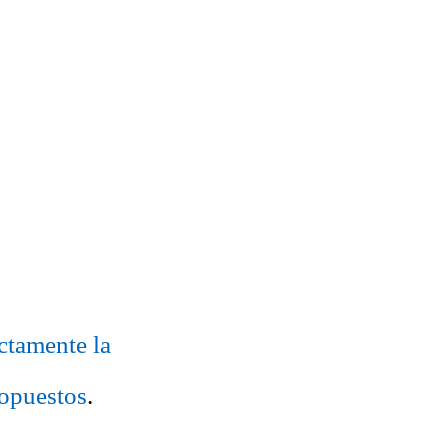
ectamente la
ropuestos
.