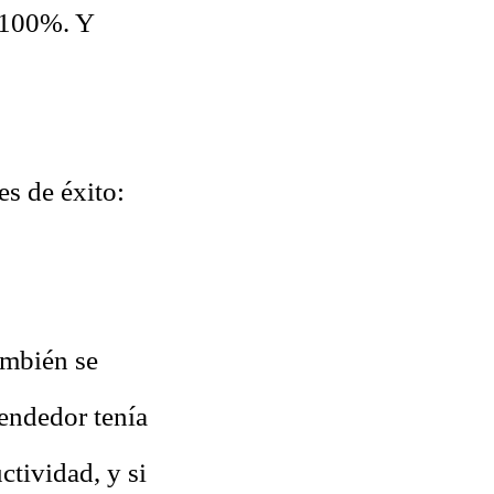
l 100%. Y
es de éxito:
ambién se
vendedor tenía
ctividad, y si