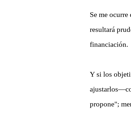
Se me ocurre 
resultará prud
financiación.
Y si los obje
ajustarlos—co
propone"; men