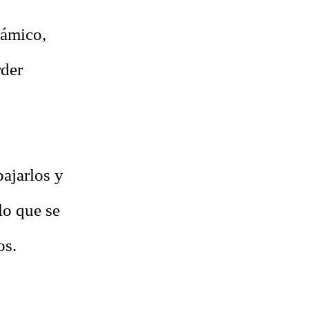
rámico,
rder
ajarlos y
lo que se
os.