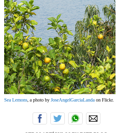
Sea Lemons
, a photo by
JoseAngelGarciaLanda
on Flickr.