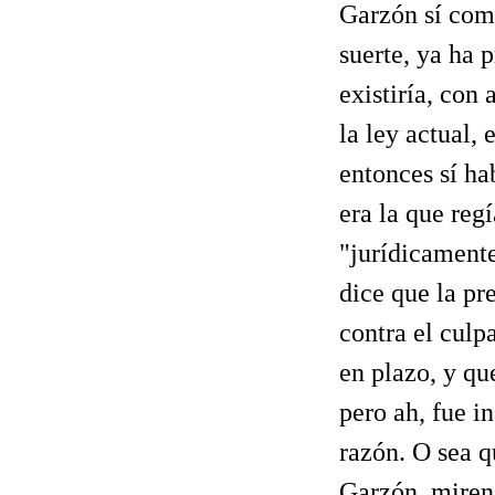
Garzón sí com
suerte, ya ha p
existiría, con
la ley actual, 
entonces sí ha
era la que reg
"jurídicamente
dice que la pr
contra el culp
en plazo, y qu
pero ah, fue i
razón. O sea q
Garzón, miren