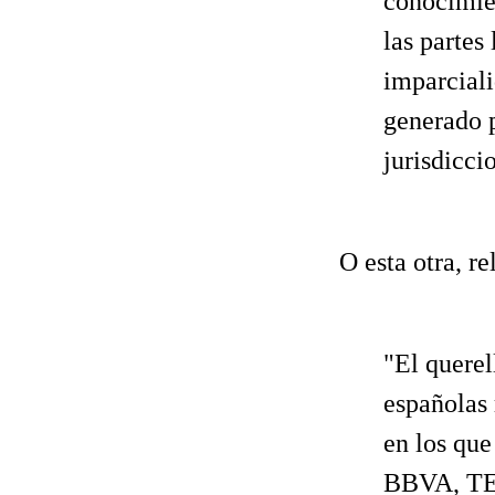
conocimien
las partes
imparcial
generado p
jurisdicci
O esta otra, r
"El querel
españolas
en los qu
BBVA, TE