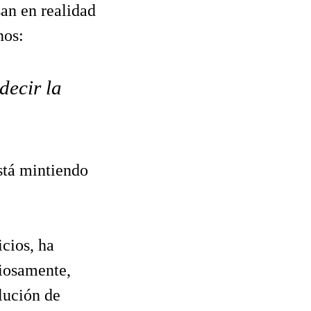
san en realidad
nos:
decir la
stá mintiendo
icios, ha
ciosamente,
lución de