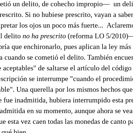
etió un delito, de cohecho impropio— un deli
rescrito. Si no hubiese prescrito, vayan a saber
 apretar los ojos un poco más fuerte... Aclare
el delito
no ha prescrito
(reforma LO 5/2010)
bría que enchironarlo, pues aplican la ley más
ía cuando se cometió el delito. También encu
 aceptables" de saltarse el artículo del código
escripción se interrumpe "cuando el procedimie
able". Una querella por los mismos hechos que
e fue inadmitida, hubiera interrumpido esta pr
nadmitida en su momento, aunque ahora se vea
ue esta vez caen todas las monedas de canto p
 qué bien.