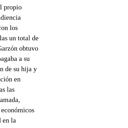
l propio
udiencia
con los
as un total de
 Garzón obtuvo
pagaba a su
n de su hija y
ución en
as las
clamada,
os económicos
d en la