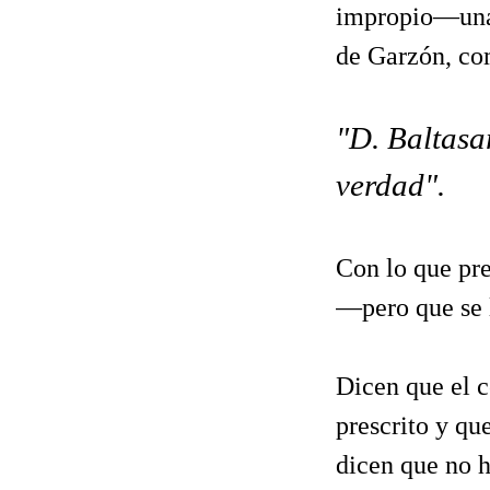
impropio—una f
de Garzón, com
"D. Baltasar
verdad".
Con lo que pre
—pero que se l
Dicen que el c
prescrito y qu
dicen que no h