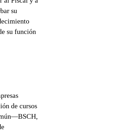
 al Fiscal y a
rbar su
decimiento
 de su función
mpresas
ión de cursos
n común—BSCH,
de