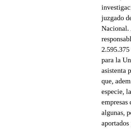
investigac
juzgado de
Nacional.
responsabl
2.595.375 
para la Un
asistenta 
que, ademá
especie, l
empresas q
algunas, p
aportados 