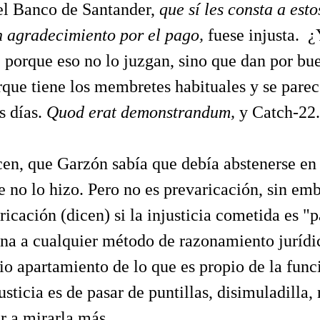
el Banco de Santander,
que sí les consta a est
n agradecimiento por el pago,
fuese injusta. ¿
. porque eso no lo juzgan, sino que dan por bue
que tiene los membretes habituales y se parec
s días.
Quod erat demonstrandum,
y Catch-22.
cen, que Garzón sabía que debía abstenerse en 
e no lo hizo. Pero no es prevaricación, sin em
ricación (dicen) si la injusticia cometida es "p
na a cualquier método de razonamiento jurídi
io apartamiento de lo que es propio de la funci
justicia es de pasar de puntillas, disimuladilla, 
r a mirarla más.