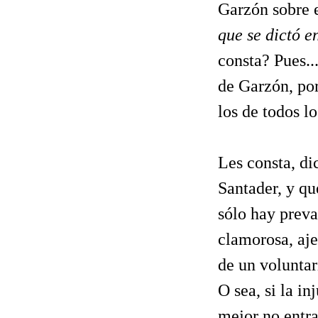
Garzón sobre 
que se dictó e
consta? Pues..
de Garzón, por
los de todos lo
Les consta, di
Santader, y qu
sólo hay preva
clamorosa, aje
de un voluntar
O sea, si la in
mejor no entra