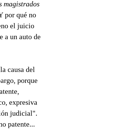
os magistrados
Y por qué no
no el juicio
e a un auto de
la causa del
bargo, porque
atente,
co, expresiva
ón judicial".
no patente...