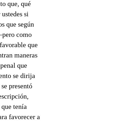
to que, qué
 ustedes si
mos que según
—pero como
 favorable que
entran maneras
 penal que
nto se dirija
 se presentó
escripción,
 que tenía
ara favorecer a